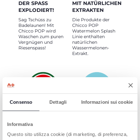
DER SPASS
MIT NATÜRLICHEN
EXPLODIERT!
EXTRAKTEN
Sag Tschüss zu
Die Produkte der
Badelaunen! Mit
Chicco POP
Chicco POP wird
Watermelon Splash
Waschen zum puren
Linie enthalten
Vergnügen und
natürlichen
Riesenspass!
Wassermelonen-
Extrakt.
Consenso
Dettagli
Informazioni sui cookie
WATERMELON
KIDS & TEENS
SPLASH
Für alle, die schon
Informativa
gross sind: Diese Linie
Ein saftig-frischer und
macht Pflege easy
tropisch-duftender
Questo sito utilizza cookie (di marketing, di preferenza,
und passt perfekt zu
Duft, so süß, dass du