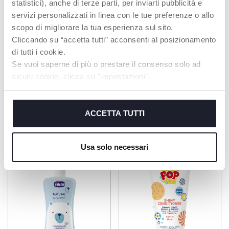
statistici), anche di terze parti, per inviarti pubblicità e
deinem Style. So cool,
nie mehr darauf
dass du sie immer
verzichten möchtest!
servizi personalizzati in linea con le tue preferenze o allo
wieder haben willst!
scopo di migliorare la tua esperienza sul sito.
Cliccando su “accetta tutti” acconsenti al posizionamento
di tutti i cookie.
MEHR ERFAHREN
Se vuoi saperne di più o prestare il consenso solo ad
alcuni cookie, clicca su "impostazioni".
Chiudendo questo banner acconsenti all’uso dei soli
cookie tecnici, indispensabili per fruire del servizio
PRODUKTE, DIE SIE INTERESSIEREN
richiesto.
ACCETTA TUTTI
KÖNNTEN
Cookie policy
Usa solo necessari