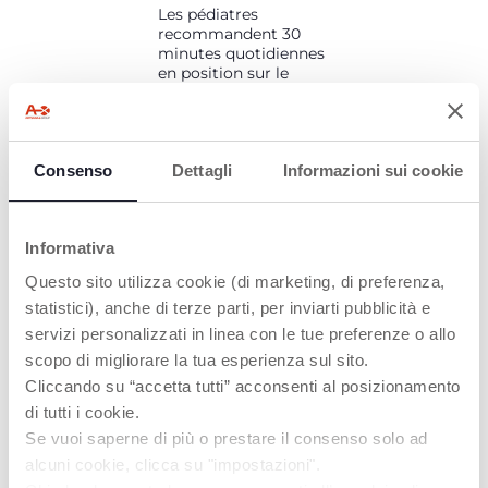
Les pédiatres
recommandent 30
minutes quotidiennes
en position sur le
ventre pour renforcer
les muscles du cou et
des épaules du bébé.
Avec le coussin des
Consenso
Dettagli
Informazioni sui cookie
animaux, le jeu
devient plus sûr et
plus amusant !
Informativa
Questo sito utilizza cookie (di marketing, di preferenza,
statistici), anche di terze parti, per inviarti pubblicità e
servizi personalizzati in linea con le tue preferenze o allo
PRODUITS POUVANT VOUS
scopo di migliorare la tua esperienza sul sito.
INTÉRESSER
Cliccando su “accetta tutti” acconsenti al posizionamento
di tutti i cookie.
Se vuoi saperne di più o prestare il consenso solo ad
alcuni cookie, clicca su "impostazioni".