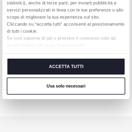
Sac à dos à langer Easy
Sac à langer
statistici), anche di terze parti, per inviarti pubblicità e
servizi personalizzati in linea con le tue preferenze o allo
scopo di migliorare la tua esperienza sul sito.
Cliccando su “accetta tutti” acconsenti al posizionamento
di tutti i cookie.
Se vuoi saperne di più o prestare il consenso solo ad
alcuni cookie, clicca su "impostazioni".
Chiudendo questo banner acconsenti all’uso dei soli
cookie tecnici, indispensabili per fruire del servizio
richiesto.
ACCETTA TUTTI
Cookie policy
+ COULEURS
Usa solo necessari
Sac à langer