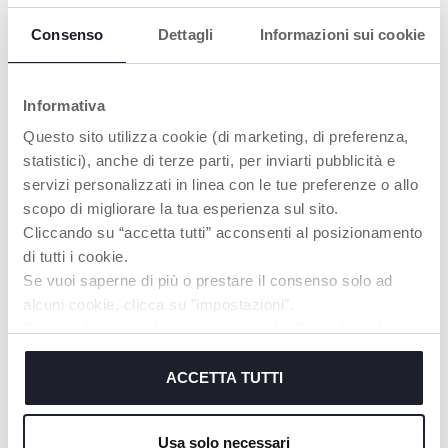
et
que le siège enfant soit bien stable
et
ancré au siège de la voiture.
Consenso
Dettagli
Informazioni sui cookie
Regardez la vidéo et découvrez comment installer
la
Base Rotative 360 i-Size
,
une base de siège-auto
Informativa
homologuée selon la dernière norme de sécurité
ECE R129/03 et
compatible avec les sièges auto :
Questo sito utilizza cookie (di marketing, di preferenza,
First-Seat Recline i-Size (40-87 cm), Kory Essential i-
statistici), anche di terze parti, per inviarti pubblicità e
Size (40-80 cm), Kory Plus i-Size (40-85 cm) et
servizi personalizzati in linea con le tue preferenze o allo
FullSeat 360 (61-150 cm)
scopo di migliorare la tua esperienza sul sito.
Cliccando su “accetta tutti” acconsenti al posizionamento
di tutti i cookie.
Se vuoi saperne di più o prestare il consenso solo ad
alcuni cookie, clicca su "impostazioni".
Chiudendo questo banner acconsenti all’uso dei soli
cookie tecnici, indispensabili per fruire del servizio
richiesto.
ACCETTA TUTTI
Cookie policy
Usa solo necessari