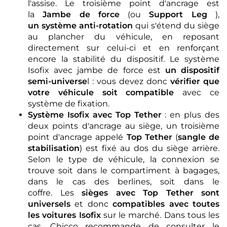
l'assise. Le troisième point d'ancrage est
la
Jambe de force
(ou
Support Leg
),
un système anti-rotation
qui s'étend du siège
au plancher du véhicule, en reposant
directement sur celui-ci et en renforçant
encore la stabilité du dispositif. Le système
Isofix avec jambe de force est
un dispositif
semi-universe
l : vous devez donc
vérifier que
votre véhicule soit compatible
avec ce
système de fixation.
Système Isofix avec Top Tether
: en plus des
deux points d'ancrage au siège, un troisième
point d'ancrage appelé
Top Tether
(
sangle de
stabilisation
) est fixé au dos du siège arrière.
Selon le type de véhicule, la connexion se
trouve soit dans le compartiment à bagages,
dans le cas des berlines, soit dans le
coffre. Les
sièges avec Top Tether sont
universels
et donc
compatibles avec toutes
les voitures Isofix
sur le marché. Dans tous les
cas, Chicco recommande de consulter le