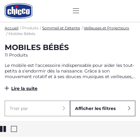
Accueil
Produits
Sommeil et Détente
Veilleuses et Projecteurs
Mobiles Bébés
MOBILES BÉBÉS
11 Produits
Le mobile est l'accessoire indispensable pour aider les tout-
petits à s'endormir dès la naissance. Grâce à son
mouvement rotatif et à ses douces musiques et veilleuses,
il apaise bébé et le fait voyager au tendre pays des rêves.
Avec ses peluches et décorations suspendues, le mobile est
Lire la suite
aussi le parfait accessoire de décoration pour habiller la
chambre de bébé et lui créer une atmosphère magique et
confortable, propice au repos et au sommeil.
Trier par
Afficher les filtres