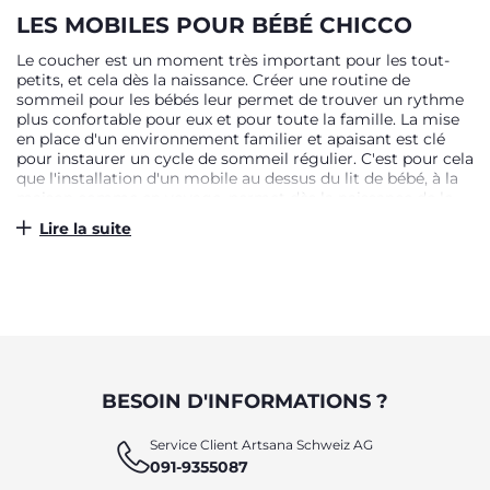
LES MOBILES POUR BÉBÉ CHICCO
Le coucher est un moment très important pour les tout-
petits, et cela dès la naissance. Créer une routine de
sommeil pour les bébés leur permet de trouver un rythme
plus confortable pour eux et pour toute la famille. La mise
en place d'un environnement familier et apaisant est clé
pour instaurer un cycle de sommeil régulier. C'est pour cela
que l'installation d'un mobile au dessus du lit de bébé, à la
maison comme en voyage, permet dès la naissance de le
rassurer et de l'apaiser, élément qu'il reconnaît et retrouve
Lire la suite
à chaque coucher au dessus de sa tête. Un mobile peut
posséder différentes caractéristiques selon le modèle : - Un
mouvement rotatif régulier - Une douce veilleuse - Des
projections lumineuses - Des berceuses et musiques
variées Chacune de ces caractéristiques contribue à la
création d'une routine et d'un cadre apaisant et propice au
sommeil de bébé.
BESOIN D'INFORMATIONS ?
Service Client Artsana Schweiz AG
091-9355087