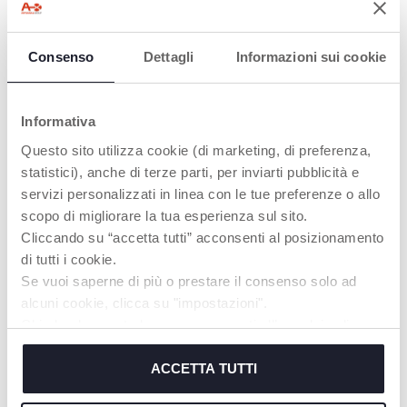
Consenso
Dettagli
Informazioni sui cookie
Informativa
Questo sito utilizza cookie (di marketing, di preferenza,
statistici), anche di terze parti, per inviarti pubblicità e
servizi personalizzati in linea con le tue preferenze o allo
+ COULEURS
+ COULEURS
scopo di migliorare la tua esperienza sul sito.
Mobile Next2Dreams
Mobile Arc-en-ciel 3 en 1
Cliccando su “accetta tutti” acconsenti al posizionamento
di tutti i cookie.
Se vuoi saperne di più o prestare il consenso solo ad
alcuni cookie, clicca su "impostazioni".
Chiudendo questo banner acconsenti all’uso dei soli
cookie tecnici, indispensabili per fruire del servizio
richiesto.
ACCETTA TUTTI