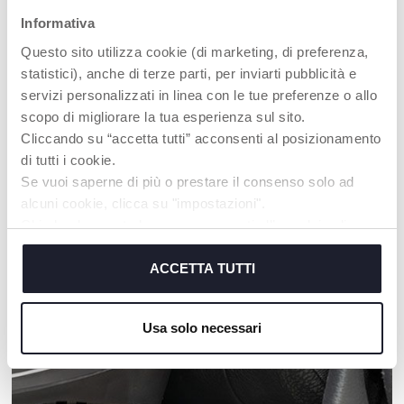
Informativa
Questo sito utilizza cookie (di marketing, di preferenza,
statistici), anche di terze parti, per inviarti pubblicità e
servizi personalizzati in linea con le tue preferenze o allo
+ COULEURS
scopo di migliorare la tua esperienza sul sito.
Cliccando su “accetta tutti” acconsenti al posizionamento
Tapis d'éveil Colors Gym
Tapis Maxi 2 en 1
di tutti i cookie.
Se vuoi saperne di più o prestare il consenso solo ad
alcuni cookie, clicca su "impostazioni".
Chiudendo questo banner acconsenti all’uso dei soli
cookie tecnici, indispensabili per fruire del servizio
NOS RECOMMANDATIONS
richiesto.
ACCETTA TUTTI
Cookie policy
Usa solo necessari