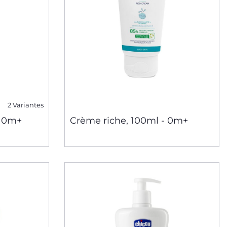
2 Variantes
- 0m+
Crème riche, 100ml - 0m+