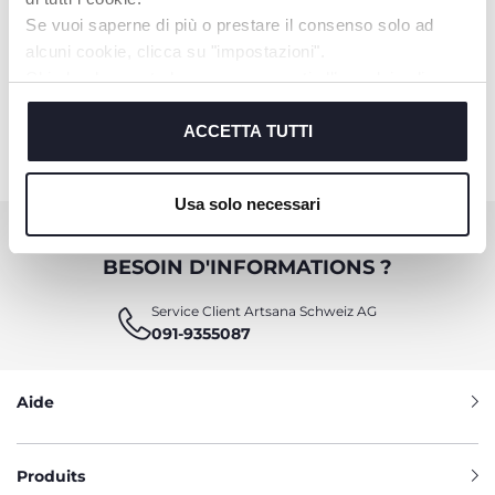
Se vuoi saperne di più o prestare il consenso solo ad
alcuni cookie, clicca su "impostazioni".
Chiudendo questo banner acconsenti all’uso dei soli
Étoile tournante jouet de
cookie tecnici, indispensabili per fruire del servizio
bain
richiesto.
ACCETTA TUTTI
Cookie policy
Usa solo necessari
BESOIN D'INFORMATIONS ?
Service Client Artsana Schweiz AG
091-9355087
Aide
Produits