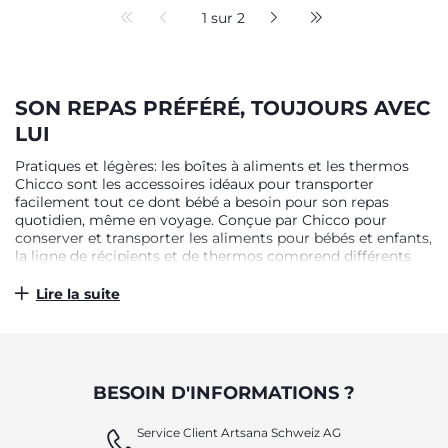
1 sur 2
SON REPAS PRÉFÉRÉ, TOUJOURS AVEC
LUI
Pratiques et légères: les boîtes à aliments et les thermos
Chicco sont les accessoires idéaux pour transporter
facilement tout ce dont bébé a besoin pour son repas
quotidien, même en voyage. Conçue par Chicco pour
conserver et transporter les aliments pour bébés et enfants,
la ligne de récipients et de thermos comprend différents
types de plateaux et de supports pour garder les aliments
au chaud et aider maman et papa à préparer leurs repas
Lire la suite
même en voyage. Du porte-biberon thermique pour les
plus petits aux boîtes à repas pour un goûter pratique et
savoureux sur le pouce, ces produits sont entièrement
fabriqués à partir de matériaux sans BPA, conformément à
la dernière législation et pour garantir au bébé un repas en
BESOIN D'INFORMATIONS ?
toute sécurité.
Service Client Artsana Schweiz AG
DU BIBERON À SES PREMIERS PLATS