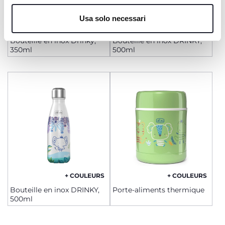
Cookie policy
Usa solo necessari
+ COULEURS
+ COULEURS
Bouteille en inox Drinky,
Bouteille en inox DRINKY,
350ml
500ml
+ COULEURS
+ COULEURS
Bouteille en inox DRINKY,
Porte-aliments thermique
500ml