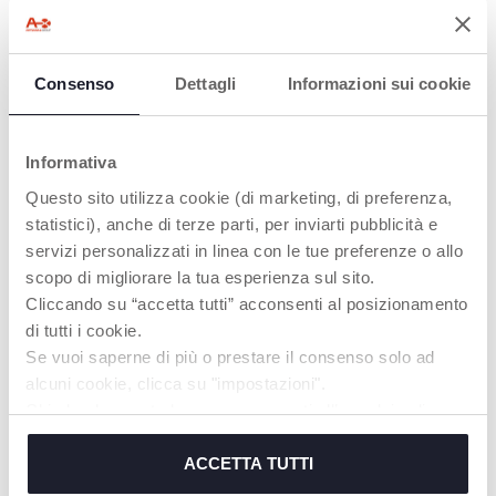
Consenso
Dettagli
Informazioni sui cookie
Informativa
Questo sito utilizza cookie (di marketing, di preferenza,
statistici), anche di terze parti, per inviarti pubblicità e
servizi personalizzati in linea con le tue preferenze o allo
Doseur pour lait en poudre
Boîte repas isotherme
2en1- 0m+
scopo di migliorare la tua esperienza sul sito.
Cliccando su “accetta tutti” acconsenti al posizionamento
di tutti i cookie.
Se vuoi saperne di più o prestare il consenso solo ad
alcuni cookie, clicca su "impostazioni".
Chiudendo questo banner acconsenti all’uso dei soli
cookie tecnici, indispensabili per fruire del servizio
richiesto.
ACCETTA TUTTI