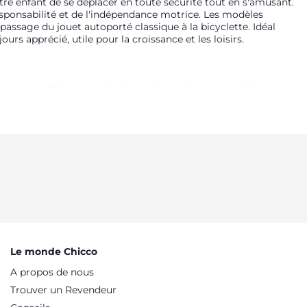
tre enfant de se déplacer en toute sécurité tout en s'amusant.
esponsabilité et de l'indépendance motrice. Les modèles
 passage du jouet autoporté classique à la bicyclette. Idéal
urs apprécié, utile pour la croissance et les loisirs.
s tricycles Chicco sont équipés d'un guidon extensible et
 solution idéale pour s'amuser en toute sécurité et en
nomie. Les roues caoutchoutées permettent d'utiliser le
alement très pratique pour bloquer la roue avant et simplifier
harnais : une solution confortable et pratique pour donner à
isir celui qui convient le mieux à ses goûts personnels. Le
es. Les modèles équipés de supports, qui permettent à l'enfant
able des prestigieuses motos de course. Une sélection pour tous
vec papa et maman.
Le monde Chicco
A propos de nous
Trouver un Revendeur