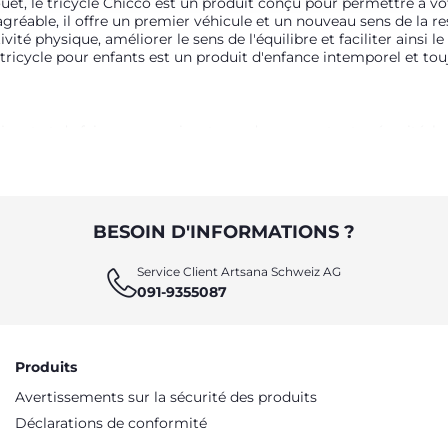
uet, le tricycle Chicco est un produit conçu pour permettre à vo
réable, il offre un premier véhicule et un nouveau sens de la r
té physique, améliorer le sens de l'équilibre et faciliter ainsi le
 tricycle pour enfants est un produit d'enfance intemporel et toujo
jouet et de faire ses premiers tours de roue en toute sécurité, le
sser et le contrôler, en soutenant l'enfant dans son activité : la
ut être enlevé, ce qui permet à l'enfant de rouler en toute auto
urfaces irrégulières. Le système de blocage de la direction est ég
curité maximale, Chicco propose plusieurs modèles équipés d'un 
BESOIN D'INFORMATIONS ?
 TOUS LES BESOINS
Service Client Artsana Schweiz AG
091-9355087
 tous, et parmi les différents modèles Chicco, il est facile de cho
 celles du sympathique animal, avec des pédales en forme de patt
 vives, décorés du symbole Ducati, qui rappellent le style inimit
plorer le monde qui l'entoure, à bouger et à s'amuser, seul ou a
Produits
Avertissements sur la sécurité des produits
Déclarations de conformité