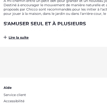
A mi-chemin entre un petit défi pour grandir et un nouveau jo
Destiné à encourager le mouvement de manière naturelle et ag
proposés par Chicco sont recommandés pour les initier à l'activi
pour jouer à la maison, dans le jardin ou dans l'arrière-cour, le
S'AMUSER SEUL ET À PLUSIEURS
Pour permettre à l'enfant de se familiariser avec son nouveau 
amovible pour les parents. Ainsi, papa et maman peuvent le pou
Lire la suite
compagnie à bord des tricycles. En cas de besoin, le guidon pe
tricycle aussi bien à la maison que dans le jardin et sur des s
encore plus la conduite pour les enfants novices. Pour une sé
l'enfant une stabilité maximale sur le siège.
DES MODÈLES POUR TOUS LES GOÛTS ET
Aimé par les garçons et les filles, le tricycle est un jouet pour
tricycle pélican, dont la forme et les couleurs s'inspirent de
de transporter ses jouets préférés. Les tricycles aux couleurs
les besoins, avec des produits conçus pour aider l'enfant à ex
Aide
Service client
Accessibilité