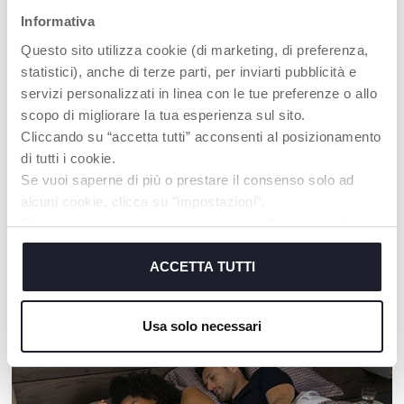
Informativa
Questo sito utilizza cookie (di marketing, di preferenza,
statistici), anche di terze parti, per inviarti pubblicità e
servizi personalizzati in linea con le tue preferenze o allo
scopo di migliorare la tua esperienza sul sito.
Cliccando su “accetta tutti” acconsenti al posizionamento
di tutti i cookie.
+ COULEURS
+ COULEURS
Se vuoi saperne di più o prestare il consenso solo ad
Mobile Arc-en-ciel 3 en 1
Ourson projecteur Baby
alcuni cookie, clicca su "impostazioni".
Bear
Chiudendo questo banner acconsenti all’uso dei soli
cookie tecnici, indispensabili per fruire del servizio
richiesto.
ACCETTA TUTTI
NOS RECOMMANDATIONS
Cookie policy
Usa solo necessari