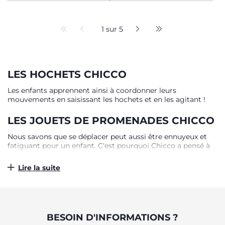
1 sur 5
LES HOCHETS CHICCO
Les enfants apprennent ainsi à coordonner leurs
mouvements en saisissant les hochets et en les agitant !
LES JOUETS DE PROMENADES CHICCO
Nous savons que se déplacer peut aussi être ennuyeux et
fatiguant pour un enfant. C'est pourquoi Chicco a pensé à
des jouets de promenade pour le distraire et l’amuser en
balade ou en voyage.
Lire la suite
BESOIN D'INFORMATIONS ?