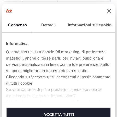
colorées & noir et blanc
Consenso
Dettagli
Informazioni sui cookie
Informativa
Questo sito utilizza cookie (di marketing, di preferenza,
statistici), anche di terze parti, per inviarti pubblicità e
servizi personalizzati in linea con le tue preferenze o allo
scopo di migliorare la tua esperienza sul sito.
Hochet de dentition amis
Hochet Hibou ECO+
de la mer
Cliccando su “accetta tutti” acconsenti al posizionamento
di tutti i cookie.
Se vuoi saperne di più o prestare il consenso solo ad
alcuni cookie, clicca su "impostazioni".
Chiudendo questo banner acconsenti all’uso dei soli
cookie tecnici, indispensabili per fruire del servizio
richiesto.
ACCETTA TUTTI