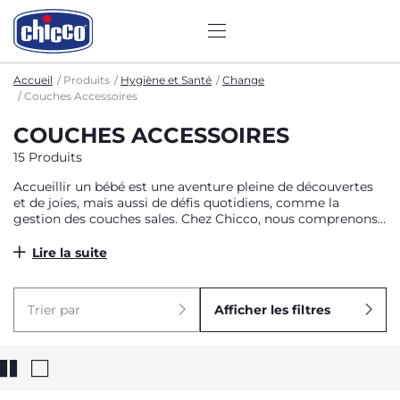
Accueil
Produits
Hygiène et Santé
Change
Couches Accessoires
COUCHES ACCESSOIRES
15 Produits
Accueillir un bébé est une aventure pleine de découvertes
et de joies, mais aussi de défis quotidiens, comme la
gestion des couches sales. Chez Chicco, nous comprenons
vos besoins et nous vous proposons des solutions
innovantes et fiables pour simplifier votre quotidien.
Lire la suite
Trier par
Afficher les filtres