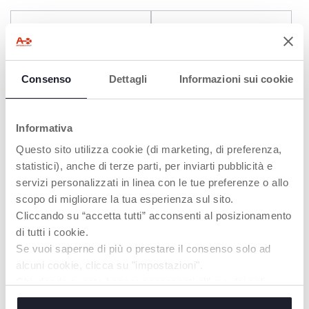
Consenso
Dettagli
Informazioni sui cookie
Informativa
Questo sito utilizza cookie (di marketing, di preferenza,
+ COULEURS
statistici), anche di terze parti, per inviarti pubblicità e
Poubelle à couches
Corbeille à langes
servizi personalizzati in linea con le tue preferenze o allo
télescopique
Télescopique XL - Gris
Pierre
scopo di migliorare la tua esperienza sul sito.
Cliccando su “accetta tutti” acconsenti al posizionamento
di tutti i cookie.
Se vuoi saperne di più o prestare il consenso solo ad
alcuni cookie, clicca su "impostazioni".
Chiudendo questo banner acconsenti all’uso dei soli
cookie tecnici, indispensabili per fruire del servizio