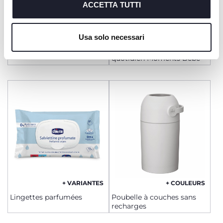
richiesto.
ACCETTA TUTTI
Cookie policy
Usa solo necessari
Lingettes biodégradables
Crème pour le change
quotidien Moments Bébé
+ VARIANTES
+ COULEURS
Lingettes parfumées
Poubelle à couches sans
recharges