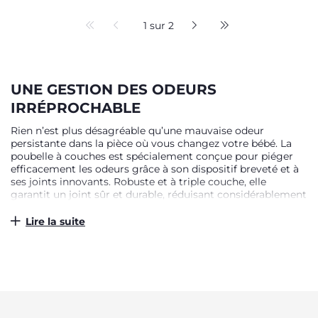
1 sur 2
UNE GESTION DES ODEURS
IRRÉPROCHABLE
Rien n’est plus désagréable qu’une mauvaise odeur
persistante dans la pièce où vous changez votre bébé. La
poubelle à couches est spécialement conçue pour piéger
efficacement les odeurs grâce à son dispositif breveté et à
ses joints innovants. Robuste et à triple couche, elle
garantit un joint sûr et durable, réduisant considérablement
la propagation des odeurs désagréables. Que vous utilisiez
nos sacs spécialement adaptés ou des sacs ordinaires,
Lire la suite
notre poubelle vous offre une performance optimale et une
fraîcheur préservée.
PRATICITÉ ET SIMPLICITÉ AU
QUOTIDIEN
Changer une couche ne devrait pas être une source de