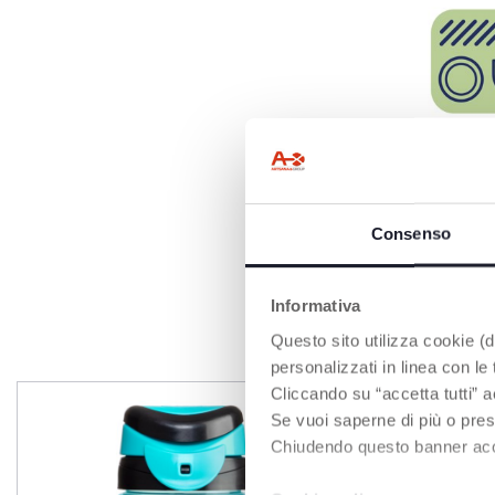
LAVE-VAISEL
Plus pratique pou
Consenso
Informativa
Questo sito utilizza cookie (di
personalizzati in linea con le
Cliccando su “accetta tutti” a
Se vuoi saperne di più o pres
Chiudendo questo banner accons