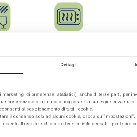
LE
UTILISABLE AU MICRO
ONDES
r les parents
Pour plus de confort
Dettagli
PRODUITS POUVANT VOUS INTÉRESSER
 marketing, di preferenza, statistici), anche di terze parti, per inv
 tue preferenze o allo scopo di migliorare la tua esperienza sul sit
cconsenti al posizionamento di tutti i cookie.
tare il consenso solo ad alcuni cookie, clicca su "impostazioni".
enti all’uso dei soli cookie tecnici, indispensabili per fruire del