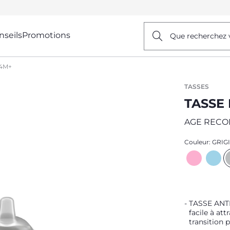
nseils
Promotions
Que recherchez 
 4M+
TASSES
TASSE
AGE REC
Couleur:
GRIG
TASSE ANTI
facile à att
transition 