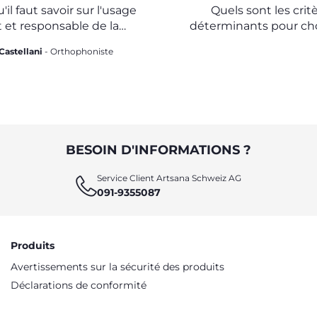
(TÉTINE)
'il faut savoir sur l'usage
Quels sont les crit
t et responsable de la
déterminants pour cho
sucette
berceau ou un lit po
Castellani
- Orthophoniste
nouveau-né
BESOIN D'INFORMATIONS ?
Service Client Artsana Schweiz AG
091-9355087
Produits
Avertissements sur la sécurité des produits
Déclarations de conformité