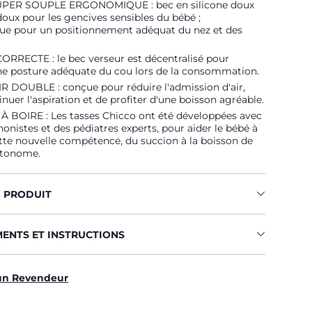
PER SOUPLE ERGONOMIQUE : bec en silicone doux
, doux pour les gencives sensibles du bébé ;
e pour un positionnement adéquat du nez et des
RRECTE : le bec verseur est décentralisé pour
une posture adéquate du cou lors de la consommation.
R DOUBLE : conçue pour réduire l'admission d'air,
inuer l'aspiration et de profiter d'une boisson agréable.
 BOIRE : Les tasses Chicco ont été développées avec
onistes et des pédiatres experts, pour aider le bébé à
tte nouvelle compétence, du succion à la boisson de
utonome.
U PRODUIT
MENTS ET INSTRUCTIONS
un Revendeur