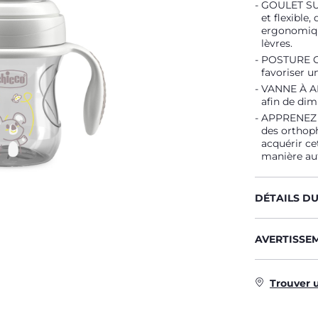
GOULET SU
et flexible
ergonomiqu
lèvres.
POSTURE CO
favoriser 
VANNE À AI
afin de dim
APPRENEZ À
des orthoph
acquérir ce
manière a
DÉTAILS D
AVERTISSE
Trouver 