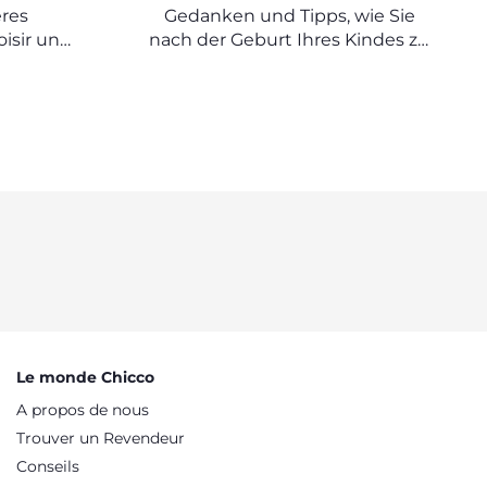
NACH DER MUTTERSCHAFT
ères
Gedanken und Tipps, wie Sie
isir un
nach der Geburt Ihres Kindes zu
ur un
einem neuen Gleichgewicht
finden können
Le monde Chicco
A propos de nous
Trouver un Revendeur
Conseils