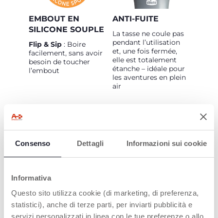
EMBOUT EN
ANTI-FUITE
SILICONE SOUPLE
La tasse ne coule pas
pendant l’utilisation
Flip & Sip
: Boire
et, une fois fermée,
facilement, sans avoir
elle est totalement
besoin de toucher
étanche – idéale pour
l’embout
les aventures en plein
air
Consenso
Dettagli
Informazioni sui cookie
GRANDE POIGNÉE
FACILE À
Informativa
DÉMONTER ET À
La grande poignée
Questo sito utilizza cookie (di marketing, di preferenza,
NETTOYER
permet de l’emporter
statistici), anche di terze parti, per inviarti pubblicità e
facilement partout
Toutes les pièces
servizi personalizzati in linea con le tue preferenze o allo