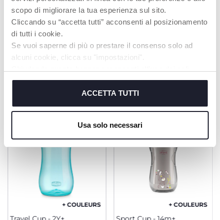
passent également au
scopo di migliorare la tua esperienza sul sito.
lave-vaisselle
Cliccando su “accetta tutti” acconsenti al posizionamento
di tutti i cookie.
Se vuoi saperne di più o prestare il consenso solo ad
alcuni cookie, clicca su "impostazioni".
PRODUITS POUVANT VOUS
Chiudendo questo banner acconsenti all’uso dei soli
INTÉRESSER
cookie tecnici, indispensabili per fruire del servizio
richiesto.
ACCETTA TUTTI
Cookie policy
Usa solo necessari
+ COULEURS
+ COULEURS
Travel Cup - 2Y+
Sport Cup - 14m+