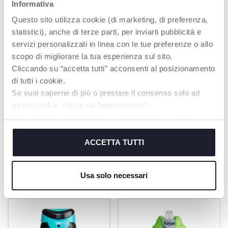
Informativa
POSITIONNEMENT
VALVE FACILE À
Questo sito utilizza cookie (di marketing, di preferenza,
DU BEC
BOIRE AMOVIBLE
statistici), anche di terze parti, per inviarti pubblicità e
Décentré pour
Anti-goutte ou à
servizi personalizzati in linea con le tue preferenze o allo
favoriser une position
écoulement libre
correcte du cou lors
scopo di migliorare la tua esperienza sul sito.
de la consommation
Cliccando su “accetta tutti” acconsenti al posizionamento
di tutti i cookie.
Se vuoi saperne di più o prestare il consenso solo ad
alcuni cookie, clicca su "impostazioni".
EN SAVOIR PLUS
Chiudendo questo banner acconsenti all’uso dei soli
cookie tecnici, indispensabili per fruire del servizio
richiesto.
ACCETTA TUTTI
PRODUITS POUVANT VOUS
Cookie policy
INTÉRESSER
Usa solo necessari