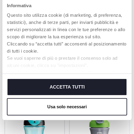
Informativa
FERMETURE À
FERMETURE
Questo sito utilizza cookie (di marketing, di preferenza,
CLIP
FACILE
statistici), anche di terze parti, per inviarti pubblicità e
La paille reste
Aucune fuite
servizi personalizzati in linea con le tue preferenze o allo
toujours propre !
scopo di migliorare la tua esperienza sul sito.
Cliccando su “accetta tutti” acconsenti al posizionamento
di tutti i cookie.
EN SAVOIR PLUS
Se vuoi saperne di più o prestare il consenso solo ad
alcuni cookie, clicca su "impostazioni".
Chiudendo questo banner acconsenti all’uso dei soli
cookie tecnici, indispensabili per fruire del servizio
PRODUITS POUVANT VOUS
richiesto.
ACCETTA TUTTI
INTÉRESSER
Cookie policy
Usa solo necessari