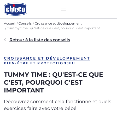
Accueil
Conseils
Croissance et développement
Tummy time : qu'est-ce que c'est, pourquoi c'est important
Retour à la liste des conseils
CROISSANCE ET DÉVELOPPEMENT
BIEN-ÊTRE ET PROTECTION
JEU
TUMMY TIME : QU'EST-CE QUE
C'EST, POURQUOI C'EST
IMPORTANT
Découvrez comment cela fonctionne et quels
exercices faire avec votre bébé