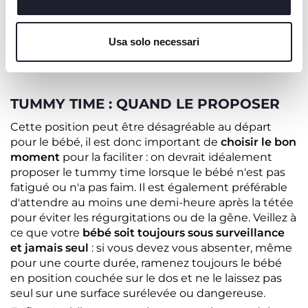
objets autour de lui qu'il suivra des yeux si on les
déplace. Les objets placés à faible distance vont
Cookie policy
alors stimuler son envie de connaissance et
Usa solo necessari
d'exploration : le bébé fera l'impossible pour les saisir
en bougeant chaque jour un peu plus !
TUMMY TIME : QUAND LE PROPOSER
Cette position peut être désagréable au départ
pour le bébé, il est donc important de
choisir le bon
moment
pour la faciliter : on devrait idéalement
proposer le tummy time lorsque le bébé n'est pas
fatigué ou n'a pas faim. Il est également préférable
d'attendre au moins une demi-heure après la tétée
pour éviter les régurgitations ou de la gêne. Veillez à
ce que votre
bébé soit toujours sous surveillance
et jamais seul
: si vous devez vous absenter, même
pour une courte durée, ramenez toujours le bébé
en position couchée sur le dos et ne le laissez pas
seul sur une surface surélevée ou dangereuse.