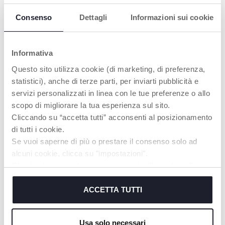
Consenso
Dettagli
Informazioni sui cookie
PRODUITS POUVANT VOUS
INTÉRESSER
Informativa
Questo sito utilizza cookie (di marketing, di preferenza,
statistici), anche di terze parti, per inviarti pubblicità e
servizi personalizzati in linea con le tue preferenze o allo
scopo di migliorare la tua esperienza sul sito.
Cliccando su “accetta tutti” acconsenti al posizionamento
di tutti i cookie.
Se vuoi saperne di più o prestare il consenso solo ad
alcuni cookie, clicca su "impostazioni".
Chiudendo questo banner acconsenti all’uso dei soli
cookie tecnici, indispensabili per fruire del servizio
Molly Tortue Câline
Hochet tissu Crocodile
richiesto.
ACCETTA TUTTI
Cookie policy
Usa solo necessari