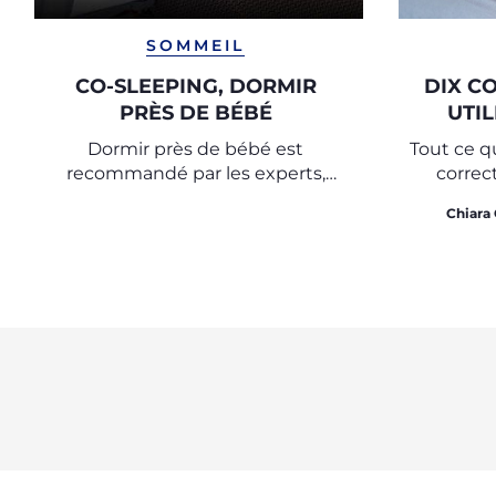
SOMMEIL
CO-SLEEPING, DORMIR
DIX C
PRÈS DE BÉBÉ
UTIL
Dormir près de bébé est
Tout ce qu
recommandé par les experts,
correc
découvrez des conseils pour une
Chiara 
nuit de sommeil paisible et un
repos en toute sécurité.