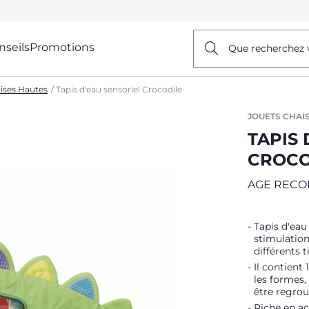
nseils
Promotions
Que recherchez 
ises Hautes
Tapis d'eau sensoriel Crocodile
JOUETS CHAI
TAPIS 
CROCO
AGE REC
Tapis d'eau
stimulation
différents t
Il contient
les formes,
être regrou
Riche en act