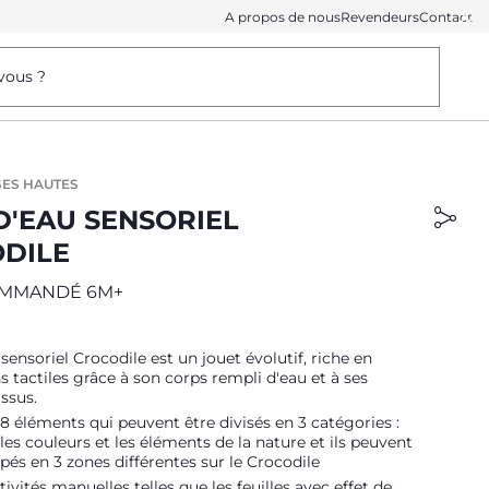
A propos de nous
Revendeurs
Contact
vous ?
SES HAUTES
D'EAU SENSORIEL
DILE
OMMANDÉ 6M+
 sensoriel Crocodile est un jouet évolutif, riche en
s tactiles grâce à son corps rempli d'eau et à ses
issus.
 18 éléments qui peuvent être divisés en 3 catégories :
 les couleurs et les éléments de la nature et ils peuvent
pés en 3 zones différentes sur le Crocodile
ivités manuelles telles que les feuilles avec effet de