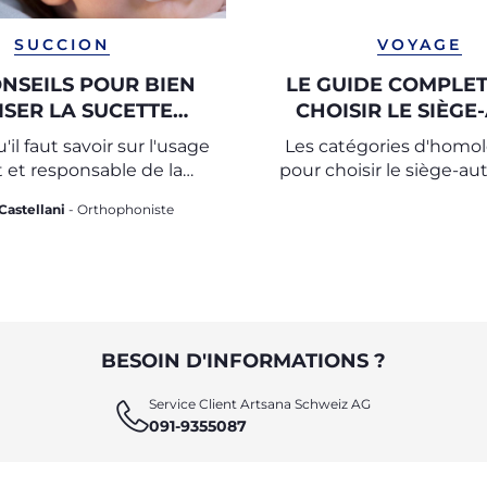
SUCCION
VOYAGE
ONSEILS POUR BIEN
LE GUIDE COMPLE
ISER LA SUCETTE
CHOISIR LE SIÈGE
(TÉTINE)
ADAPTÉ
'il faut savoir sur l'usage
Les catégories d'homo
t et responsable de la
pour choisir le siège-aut
sucette
sûr et adapté pour votr
Castellani
- Orthophoniste
BESOIN D'INFORMATIONS ?
Service Client Artsana Schweiz AG
091-9355087