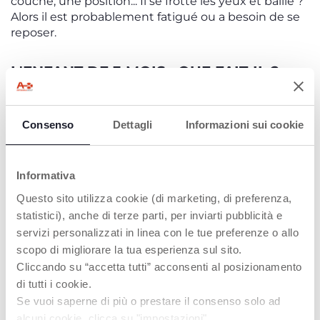
couche, une position... Il se frotte les yeux et baille ?
Alors il est probablement fatigué ou a besoin de se
reposer.
L'ENFANT DE 3 MOIS : QUE FAIT-IL ?
À 3 mois, le nouveau-né commence à s'intéresser à
son corps et à interagir avec l'environnement et les
Consenso
Dettagli
Informazioni sui cookie
personnes qui l'entourent. Pour montrer sa
satisfaction, il se débat et agite les bras, il
commence à émettre des sons en réponse à la voix
de ses parents. Voici quelques-uns de ses progrès :
Informativa
Il arrive à garder la tête plus droite.
Questo sito utilizza cookie (di marketing, di preferenza,
S'il est allongé sur le ventre, il est capable de la
statistici), anche di terze parti, per inviarti pubblicità e
soulever, jusqu'à soulever ses épaules.
servizi personalizzati in linea con le tue preferenze o allo
Il sera également capable de tourner
scopo di migliorare la tua esperienza sul sito.
volontairement la tête pour regarder autour de
Cliccando su “accetta tutti” acconsenti al posizionamento
lui.
di tutti i cookie.
Il lève les bras, commence à saisir de petits
Se vuoi saperne di più o prestare il consenso solo ad
objets et développe la coordination œil-main.
alcuni cookie, clicca su "impostazioni".