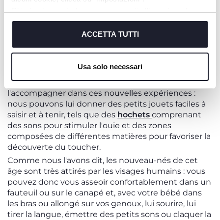
Chiudendo questo banner acconsenti all’uso dei soli
LES JOUETS POUR STIMULER UN
cookie tecnici, indispensabili per fruire del servizio
ENFANT DE 3 MOIS
richiesto.
ACCETTA TUTTI
Au cours de cette période, le nouveau-né
Cookie policy
commence à beaucoup utiliser la vue, l'ouïe et le
Usa solo necessari
toucher et est prêt à développer la coordination
œil-main. Il est donc important de le stimuler et de
l'accompagner dans ces nouvelles expériences :
nous pouvons lui donner des petits jouets faciles à
saisir et à tenir, tels que des
hochets
comprenant
des sons pour stimuler l'ouïe et des zones
composées de différentes matières pour favoriser la
découverte du toucher.
Comme nous l'avons dit, les nouveau-nés de cet
âge sont très attirés par les visages humains : vous
pouvez donc vous asseoir confortablement dans un
fauteuil ou sur le canapé et, avec votre bébé dans
les bras ou allongé sur vos genoux, lui sourire, lui
tirer la langue, émettre des petits sons ou claquer la