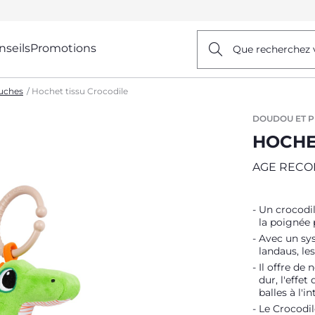
nseils
Promotions
Que recherchez 
uches
Hochet tissu Crocodile
DOUDOU ET 
HOCHE
AGE RECO
Un crocodil
la poignée 
Avec un sys
landaus, le
Il offre de
dur, l'effet
balles à l'in
Le Crocodil