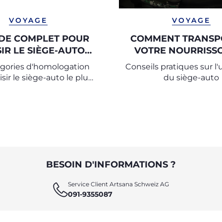
VOYAGE
VOYAGE
IDE COMPLET POUR
COMMENT TRANSP
IR LE SIÈGE-AUTO
VOTRE NOURRISS
ADAPTÉ
VOITURE
égories d'homologation
Conseils pratiques sur l'u
sir le siège-auto le plus
du siège-auto
dapté pour votre enfant.
BESOIN D'INFORMATIONS ?
Service Client Artsana Schweiz AG
091-9355087