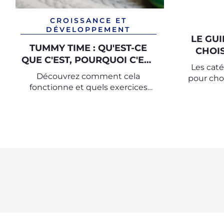
CROISSANCE ET
DÉVELOPPEMENT
LE GU
TUMMY TIME : QU'EST-CE
CHOIS
QUE C'EST, POURQUOI C'EST
Les cat
IMPORTANT
Découvrez comment cela
pour choi
fonctionne et quels exercices
sûr et a
faire avec votre bébé