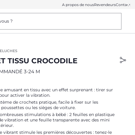
A propos de nous
Revendeurs
Contact
vous ?
PELUCHES
T TISSU CROCODILE
MMANDÉ 3-24 M
e amusant en tissu avec un effet surprenant : tirer sur
pour activer la vibration.
tème de crochets pratique, facile à fixer sur les
s poussettes ou les sièges de voiture.
 nombreuses stimulations à bébé : 2 feuilles en plastique
 de vibration et une feuille transparente avec des mini
térieur.
e vibrant stimule les premières découvertes : tenez-le