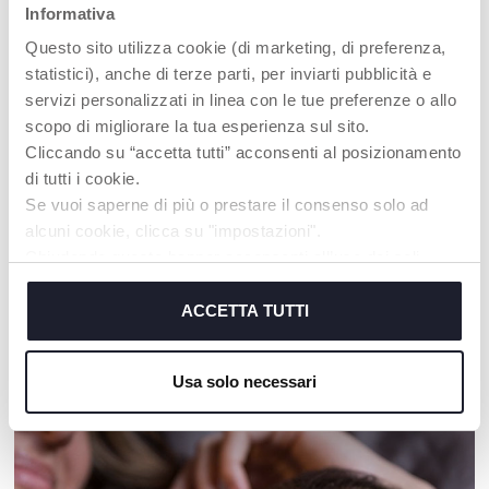
Informativa
Questo sito utilizza cookie (di marketing, di preferenza,
statistici), anche di terze parti, per inviarti pubblicità e
servizi personalizzati in linea con le tue preferenze o allo
scopo di migliorare la tua esperienza sul sito.
Molly Tortue Câline
Anneaux à empiler
Cliccando su “accetta tutti” acconsenti al posizionamento
di tutti i cookie.
Se vuoi saperne di più o prestare il consenso solo ad
alcuni cookie, clicca su "impostazioni".
Chiudendo questo banner acconsenti all’uso dei soli
NOS RECOMMANDATIONS
cookie tecnici, indispensabili per fruire del servizio
richiesto.
ACCETTA TUTTI
Cookie policy
Usa solo necessari