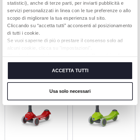
statistici), anche di terze parti, per inviarti pubblicità e
Fabriqué en métal
Le siège est réglable
servizi personalizzati in linea con le tue preferenze o allo
ultraléger.
et antidérapant.
scopo di migliorare la tua esperienza sul sito.
Cliccando su “accetta tutti” acconsenti al posizionamento
di tutti i cookie.
Se vuoi saperne di più o prestare il consenso solo ad
PRODUITS POUVANT VOUS
alcuni cookie, clicca su "impostazioni".
Chiudendo questo banner acconsenti all’uso dei soli
INTÉRESSER
cookie tecnici, indispensabili per fruire del servizio
richiesto.
ACCETTA TUTTI
Cookie policy
Usa solo necessari