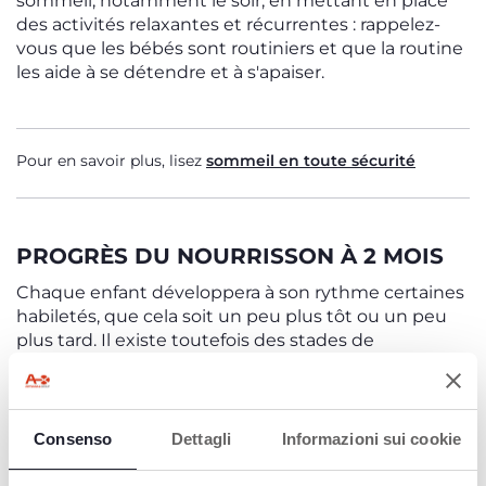
sommeil, notamment le soir, en mettant en place
des activités relaxantes et récurrentes : rappelez-
vous que les bébés sont routiniers et que la routine
les aide à se détendre et à s'apaiser.
Pour en savoir plus, lisez
sommeil en toute sécurité
PROGRÈS DU NOURRISSON À 2 MOIS
Chaque enfant développera à son rythme certaines
habiletés, que cela soit un peu plus tôt ou un peu
plus tard. Il existe toutefois des stades de
développement et les connaître signifie savoir à
quoi s'attendre, d'une manière générale, à un
moment donné :
Consenso
Dettagli
Informazioni sui cookie
Il commence à sourire en réponse au sourire
d'une autre personne.