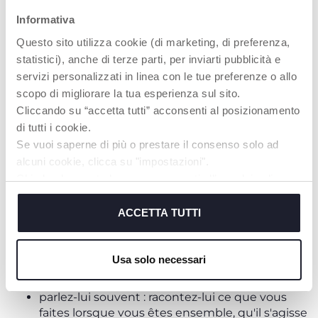
Il réagit aux bruits forts.
S'il est couché sur le ventre, pendant le
tummy
Informativa
time
, il commence à lever la tête
Questo sito utilizza cookie (di marketing, di preferenza,
Il commence à s'exprimer autrement qu'en
statistici), anche di terze parti, per inviarti pubblicità e
pleurant, par exemple en gazouillant.
servizi personalizzati in linea con le tue preferenze o allo
Il commence à suivre les objets et les lumières
scopo di migliorare la tua esperienza sul sito.
et à développer sa capacité à converger, à fixer
Cliccando su “accetta tutti” acconsenti al posizionamento
et à focaliser.
di tutti i cookie.
Se vuoi saperne di più o prestare il consenso solo ad
COMMENT STIMULER UN NOURRISSON
alcuni cookie, clicca su "impostazioni".
DE 2 MOIS
Chiudendo questo banner acconsenti all’uso dei soli
cookie tecnici, indispensabili per fruire del servizio
À deux mois, l'enfant est encore très petit et a
richiesto.
ACCETTA TUTTI
besoin d'un contact permanent avec sa mère,
même s'il commence à s'habituer tout doucement
aux bras d'autres personnes, hormis son père,
Cookie policy
Usa solo necessari
comme les grands-parents, les oncles ou quelques
amis proches. Il est important de le stimuler :
parlez-lui souvent : racontez-lui ce que vous
faites lorsque vous êtes ensemble, qu'il s'agisse