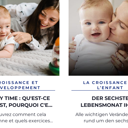
ROISSANCE ET
LA CROISSANCE
VELOPPEMENT
L’ENFANT
 TIME : QU'EST-CE
DER SECHST
ST, POURQUOI C'EST
LEBENSMONAT I
IMPORTANT
BABYS
uvrez comment cela
Alle wichtigen Veränd
nne et quels exercices
rund um den sech
re avec votre bébé
Lebensmonat