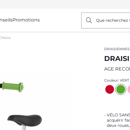
nseils
Promotions
Que recherchez 
Chicco
DRAISIENNES
DRAIS
AGE RECO
Couleur:
VERT
VÉLO SANS 
acquérir fa
deux roues, 