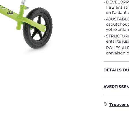
DÉVELOPPEM
1 à 2 ans s
en l'aidant
AJUSTABLE :
caoutchouc
votre enfan
STRUCTURE :
enfants jus
ROUES ANTI
crevaison p
DÉTAILS D
AVERTISSE
Trouver 