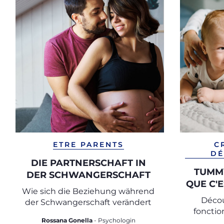
ETRE PARENTS
C
DÉ
DIE PARTNERSCHAFT IN
TUMMY
DER SCHWANGERSCHAFT
QUE C'E
Wie sich die Beziehung während
Déco
der Schwangerschaft verändert
fonctio
Rossana Gonella
- Psychologin
fai