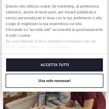
Questo sito utilizza cookie (di marketing, di preferenza,
statistici), anche di terze parti, per inviarti pubblicità e
+ COULEURS
servizi personalizzati in linea con le tue preferenze o allo
Hochet tissu Crocodile
Maxi doudou ours
scopo di migliorare la tua esperienza sul sito.
Cliccando su “accetta tutti” acconsenti al posizionamento
di tutti i cookie.
Se vuoi saperne di più o prestare il consenso solo ad
alcuni cookie, clicca su "impostazioni".
Chiudendo questo banner acconsenti all’uso dei soli
NOS RECOMMANDATIONS
cookie tecnici, indispensabili per fruire del servizio
richiesto.
ACCETTA TUTTI
Cookie policy
Usa solo necessari