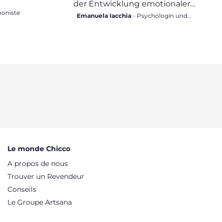
UND AUSZUDRÜCKEN
der Entwicklung emotionaler
honiste
Intelligenz
Emanuela Iacchia
- Psychologin und
Psychotherapeutin für die
Entwicklungsphase
Le monde Chicco
A propos de nous
Trouver un Revendeur
Conseils
Le Groupe Artsana