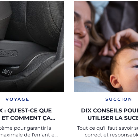
VOYAGE
SUCCION
X : QU'EST-CE QUE
DIX CONSEILS POU
T ET COMMENT ÇA
UTILISER LA SUC
MARCHE ?
(TÉTINE)
tème pour garantir la
Tout ce qu'il faut savoir 
maximale de l’enfant en
correct et responsabl