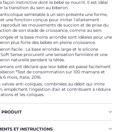
 façon instinctive dont le bébé se nourrit. Il est idéal
er la transition du sein au biberon.
anticolique semblable à un sein présente une forme,
et une fonction conçus pour imiter l'allaitement
l reproduit les mouvements de succion et de prise du
ction de son stade de croissance, comme au sein.
llongée et la base moins arrondie sont idéales pour une
beron plus forte des bébés en pleine croissance.
eron facile : La base arrondie large et le silicone
Soft Sense procurent une sensation familière et une
beron naturelle pendant la tétée.
amans ont déclaré que leur bébé est passé facilement
 biberon *Test de consommation sur 100 mamans et
 6 mois, Italie, 2016.
 valves anti-coliques, combinées au débit qui imite
in, empêchent l'ingestion d'air et contribuent à réduire
ations et les coliques.
U PRODUIT
MENTS ET INSTRUCTIONS