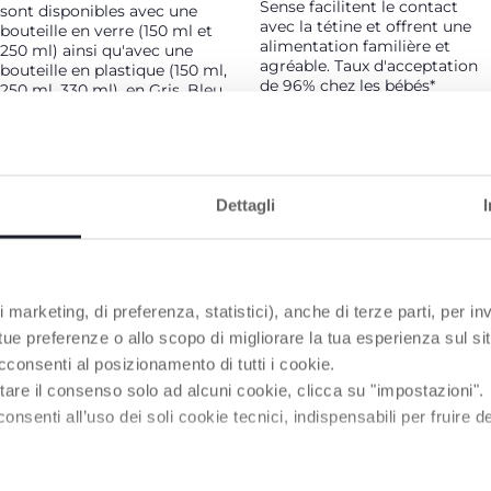
Sense facilitent le contact
sont disponibles avec une
avec la tétine et offrent une
bouteille en verre (150 ml et
alimentation familière et
250 ml) ainsi qu'avec une
agréable. Taux d'acceptation
bouteille en plastique (150 ml,
de 96% chez les bébés*
250 ml, 330 ml), en Gris, Bleu
et Rose
*Résultats des tests de 50
mères et nourrissons, 0-3
mois, Italie, 2016
Dettagli
PRODUITS POUVANT VOUS INTÉRESSER
 marketing, di preferenza, statistici), anche di terze parti, per inv
 tue preferenze o allo scopo di migliorare la tua esperienza sul sit
cconsenti al posizionamento di tutti i cookie.
tare il consenso solo ad alcuni cookie, clicca su "impostazioni".
enti all’uso dei soli cookie tecnici, indispensabili per fruire del