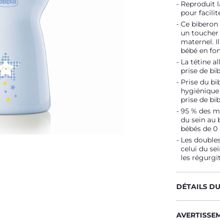
Reproduit la
pour facilit
Ce biberon 
un toucher 
maternel. I
bébé en fon
La tétine a
prise de bi
Prise du bib
hygiénique 
prise de bi
95 % des m
du sein au
bébés de 0 à
Les doubles
celui du se
les régurgit
DÉTAILS D
AVERTISSE