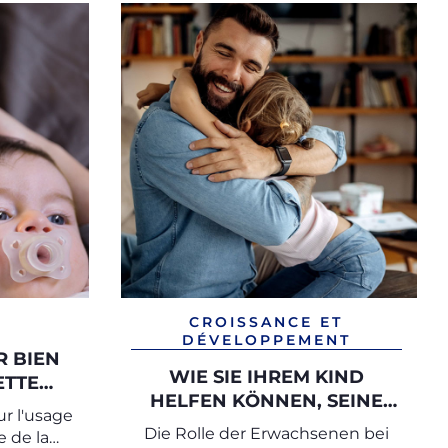
CROISSANCE ET
DÉVELOPPEMENT
R BIEN
WIE SIE IHREM KIND
ETTE
HELFEN KÖNNEN, SEINE
sur l'usage
GEFÜHLE ZU ERKENNEN
Die Rolle der Erwachsenen bei
e de la