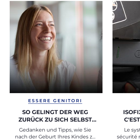
ESSERE GENITORI
SO GELINGT DER WEG
ISOFI
ZURÜCK ZU SICH SELBST
C'ES
NACH DER MUTTERSCHAFT
Gedanken und Tipps, wie Sie
Le sys
nach der Geburt Ihres Kindes zu
sécurité 