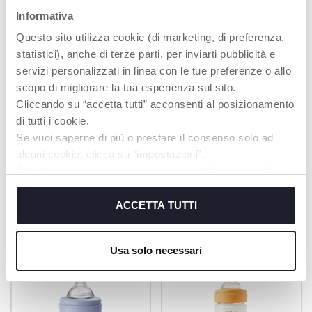
ml et 250 ml) ainsi
d’alimentation
qu'avec une bouteille
Informativa
familière et agréable.
en plastique (150 ml,
Taux d’acceptation de
Questo sito utilizza cookie (di marketing, di preferenza,
250 ml, 330 ml), en
96 % chez les bébés*
Gris, Bleu et Rose
statistici), anche di terze parti, per inviarti pubblicità e
*Résultats d’un test
servizi personalizzati in linea con le tue preferenze o allo
réalisé en 2016 en
scopo di migliorare la tua esperienza sul sito.
Italie auprès de 50
Cliccando su “accetta tutti” acconsenti al posizionamento
mères et nourrissons
âgés de 0 à 3 mois
di tutti i cookie.
Se vuoi saperne di più o prestare il consenso solo ad
alcuni cookie, clicca su "impostazioni".
Chiudendo questo banner acconsenti all’uso dei soli
cookie tecnici, indispensabili per fruire del servizio
PRODUITS POUVANT VOUS
richiesto.
ACCETTA TUTTI
INTÉRESSER
Cookie policy
Usa solo necessari