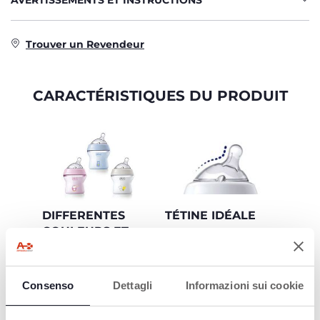
AVERTISSEMENTS ET INSTRUCTIONS
Trouver un Revendeur
CARACTÉRISTIQUES DU PRODUIT
DIFFERENTES
TÉTINE IDÉALE
COULEURS ET
La base large et
TAILLES
arrondie ainsi que le
silicone 100 % Soft
Les biberons
Sense hygiénique
NaturalFeeling sont
Consenso
Dettagli
Informazioni sui cookie
facilitent la prise en
disponibles avec une
bouche et offrent une
bouteille en verre (150
expérience