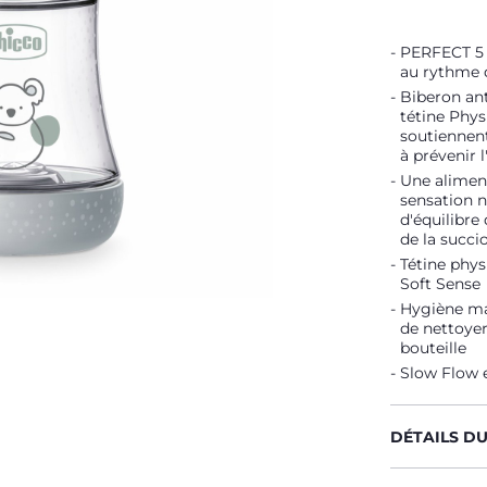
PERFECT 5 e
au rythme 
Biberon ant
tétine Phys
soutiennent
à prévenir l
Une aliment
sensation n
d'équilibre
de la succi
Tétine phys
Soft Sense
Hygiène max
de nettoyer
bouteille
Slow Flow e
DÉTAILS D