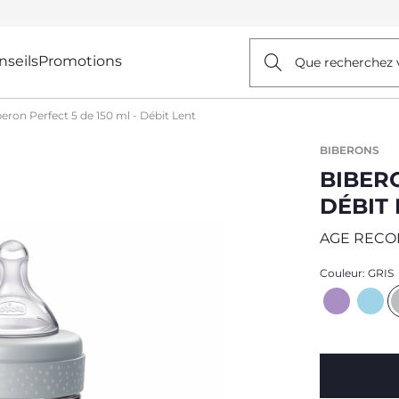
nseils
Promotions
Que recherchez 
eron Perfect 5 de 150 ml - Débit Lent
BIBERONS
BIBERO
DÉBIT
AGE REC
Couleur:
GRIS