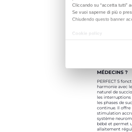
Cliccando su “accetta tutti” a
Se vuoi saperne di più o pres
Chiudendo questo banner accons
Cookie policy
QUE DISENT 
MÉDECINS ?
PERFECT 5 fonct
harmonie avec le
naturel de succion
les interruptions
les phases de su
continue. Il offre
stimulation accr
système neurom
bébé et permet 
allaitement régul