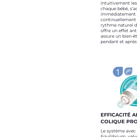
intuitivement le
chaque bébé, s’a
immédiatement 
continuellement
rythme naturel d
offre un effet ant
assure un bien-ê
pendant et après 
EFFICACITÉ A
COLIQUE PR
Le système ave
Equilibrium, valv