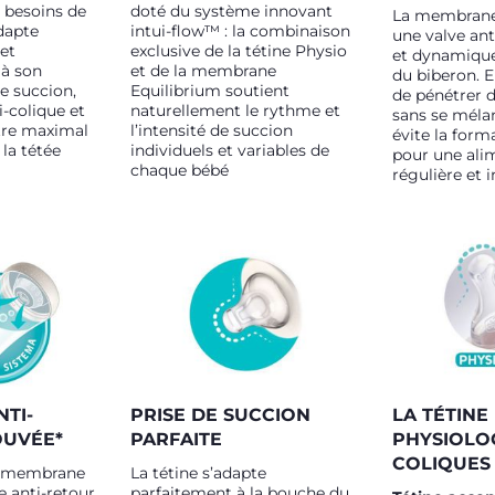
s besoins de
doté du système innovant
La membrane 
dapte
intui-flow™ : la combinaison
une valve ant
et
exclusive de la tétine Physio
et dynamique
 à son
et de la membrane
du biberon. El
e succion,
Equilibrium soutient
de pénétrer d
i-colique et
naturellement le rythme et
sans se mélan
tre maximal
l’intensité de succion
évite la form
la tétée
individuels et variables de
pour une ali
chaque bébé
régulière et
NTI-
PRISE DE SUCCION
LA TÉTINE
OUVÉE*
PARFAITE
PHYSIOLOG
COLIQUES
c membrane
La tétine s’adapte
e anti-retour
parfaitement à la bouche du