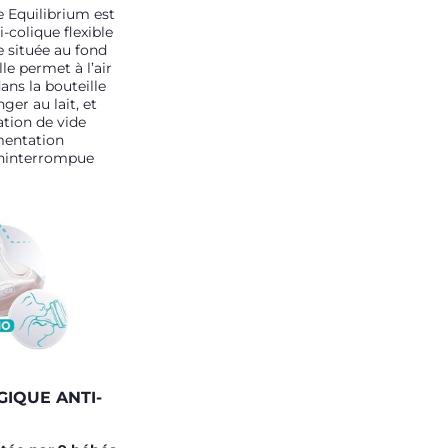
Equilibrium est
i-colique flexible
 située au fond
le permet à l’air
ans la bouteille
ger au lait, et
ation de vide
mentation
 ininterrompue
IQUE ANTI-