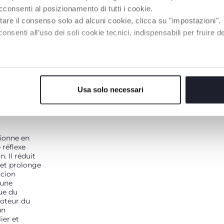
450 bébés
cconsenti al posizionamento di tutti i cookie.
tare il consenso solo ad alcuni cookie, clicca su "impostazioni".
enti all’uso dei soli cookie tecnici, indispensabili per fruire del
Usa solo necessari
LES
ionne en
 réflexe
. Il réduit
 et prolonge
ccion
 une
ue du
oteur du
un
ier et