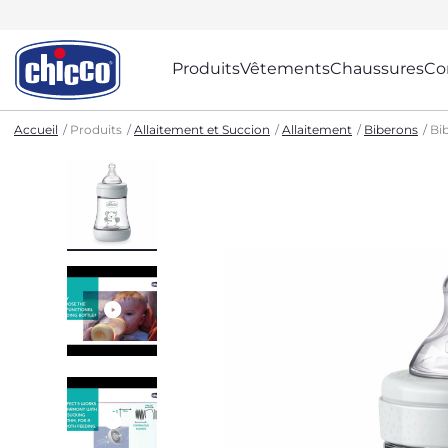
Produits
Vêtements
Chaussures
Co
Accueil
Produits
Allaitement et Succion
Allaitement
Biberons
Bib