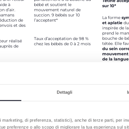
Tétine accep
aide à
bébé et soutient le
sur 10*
on d’air.
mouvement naturel de
 mamans
succion. 9 bébés sur 10
La forme
sym
éduction de
l’acceptent*
et aplatie
du 
 renvois et des
inspirée de l
prend le mam
bouche de bé
Taux d’acceptation de 98 %
eur réalisé
tétée. Elle f
chez les bébés de 0 à 2 mois
 auprès de
du sein corr
mouvement p
de la langue
Silicone sou
finition Soft
reproduire la
l’allaitement
Dettagli
4 flux différ
rapide et rep
croissance b
 marketing, di preferenza, statistici), anche di terze parti, per inv
*Test consomm
2019, étude 
 tue preferenze o allo scopo di migliorare la tua esperienza sul sit