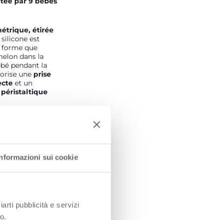
tée par 9 bébés
étrique, étirée
silicone est
a forme que
elon dans la
bé pendant la
avorise une
prise
ecte
et un
éristaltique
ple
avec une
 Sense pour
 sensation de
 maternel
Informazioni sui cookie
ents
(lent, moyen,
as) pour suivre la
ébé
iarti pubblicità e servizi
ateurs, Italie,
menée auprès de
o.