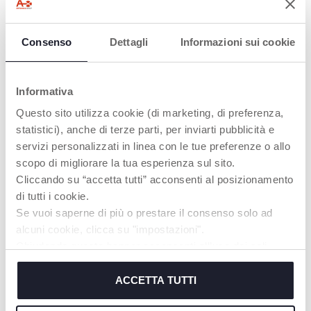
œil sur votre enfant,
sous n’importe quel
angle.
Consenso
Dettagli
Informazioni sui cookie
Informativa
Questo sito utilizza cookie (di marketing, di preferenza,
statistici), anche di terze parti, per inviarti pubblicità e
servizi personalizzati in linea con le tue preferenze o allo
FONCTION «
SURVEILLANCE
scopo di migliorare la tua esperienza sul sito.
PARLE-MOI »
DE LA
Cliccando su “accetta tutti” acconsenti al posizionamento
TEMPÉRATURE
di tutti i cookie.
Il est possible d’utiliser
AMBIANTE
le microphone de
Se vuoi saperne di più o prestare il consenso solo ad
l’unité parentale pour
alcuni cookie, clicca su "impostazioni".
Permet de surveiller la
parler à votre enfant.
température de la
Chiudendo questo banner acconsenti all’uso dei soli
chambre de bébé.
cookie tecnici, indispensabili per fruire del servizio
richiesto.
ACCETTA TUTTI
EN SAVOIR PLUS