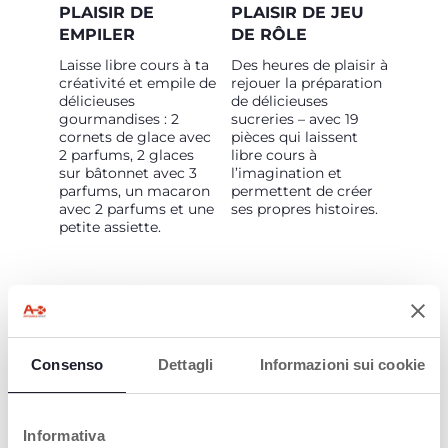
PLAISIR DE
PLAISIR DE JEU
EMPILER
DE RÔLE
Laisse libre cours à ta
Des heures de plaisir à
créativité et empile de
rejouer la préparation
délicieuses
de délicieuses
gourmandises : 2
sucreries – avec 19
cornets de glace avec
pièces qui laissent
2 parfums, 2 glaces
libre cours à
sur bâtonnet avec 3
l’imagination et
parfums, un macaron
permettent de créer
avec 2 parfums et une
ses propres histoires.
petite assiette.
Consenso
Dettagli
Informazioni sui cookie
FACILE À RANGER
!
Informativa