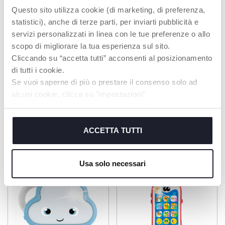
Range toutes les
Questo sito utilizza cookie (di marketing, di preferenza,
friandises dans le
statistici), anche di terze parti, per inviarti pubblicità e
chariot, ferme le
couvercle et emporte-
servizi personalizzati in linea con le tue preferenze o allo
le partout grâce à la
scopo di migliorare la tua esperienza sul sito.
poignée!
Cliccando su “accetta tutti” acconsenti al posizionamento
di tutti i cookie.
Se vuoi saperne di più o prestare il consenso solo ad
alcuni cookie, clicca su "impostazioni".
Chiudendo questo banner acconsenti all’uso dei soli
PRODUITS POUVANT VOUS
cookie tecnici, indispensabili per fruire del servizio
INTÉRESSER
richiesto.
ACCETTA TUTTI
Cookie policy
Usa solo necessari