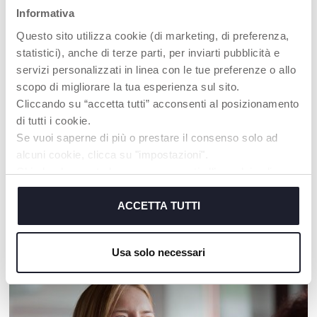
Informativa
Questo sito utilizza cookie (di marketing, di preferenza,
statistici), anche di terze parti, per inviarti pubblicità e
servizi personalizzati in linea con le tue preferenze o allo
scopo di migliorare la tua esperienza sul sito.
Cliccando su “accetta tutti” acconsenti al posizionamento
di tutti i cookie.
+ COULEURS
+ COULEURS
Se vuoi saperne di più o prestare il consenso solo ad
Lunettes de soleil 12m+
Lunettes de soleil 36m+
alcuni cookie, clicca su "impostazioni".
Chiudendo questo banner acconsenti all’uso dei soli
cookie tecnici, indispensabili per fruire del servizio
richiesto.
ACCETTA TUTTI
NOS RECOMMANDATIONS
Cookie policy
Usa solo necessari