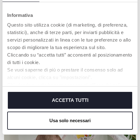
Informativa
Questo sito utilizza cookie (di marketing, di preferenza,
statistici), anche di terze parti, per inviarti pubblicità e
servizi personalizzati in linea con le tue preferenze o allo
scopo di migliorare la tua esperienza sul sito.
+ COULEURS
+ COULEURS
Cliccando su “accetta tutti” acconsenti al posizionamento
Lunettes de soleil 12m+
di tutti i cookie.
Lunettes de soleil 36m+
Se vuoi saperne di più o prestare il consenso solo ad
alcuni cookie, clicca su "impostazioni".
Chiudendo questo banner acconsenti all’uso dei soli
cookie tecnici, indispensabili per fruire del servizio
richiesto.
ACCETTA TUTTI
NOS RECOMMANDATIONS
Cookie policy
Usa solo necessari