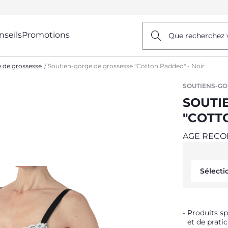
nseils
Promotions
Que recherchez 
 de grossesse
Soutien-gorge de grossesse "Cotton Padded" - Noir
SOUTIENS-GO
SOUTI
"COTT
AGE RECO
Sélecti
Produits s
et de pratic