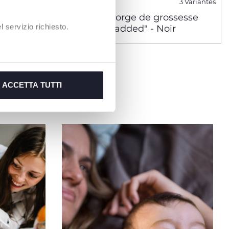
3 Variantes
3 Variantes
ssesse
Soutien-gorge de grossesse
 servizio richiesto.
"Cotton Padded" - Noir
ACCETTA TUTTI