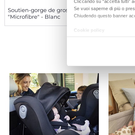
3 Variantes
Cliccando su “accetta tutti” a
Se vuoi saperne di più o pres
Soutien-gorge de grossesse
Soutien-
Chiudendo questo banner accons
"Microfibre" - Blanc
"Cotton P
Cookie policy