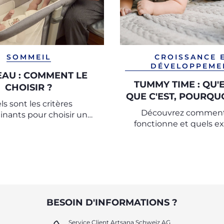
SOMMEIL
CROISSANCE 
DÉVELOPPEME
AU : COMMENT LE
TUMMY TIME : QU'
CHOISIR ?
QUE C'EST, POURQUO
s sont les critères
IMPORTANT
Découvrez comment
nants pour choisir un
fonctionne et quels ex
au ou un lit pour un
faire avec votre b
nouveau-né
BESOIN D'INFORMATIONS ?
Service Client Artsana Schweiz AG