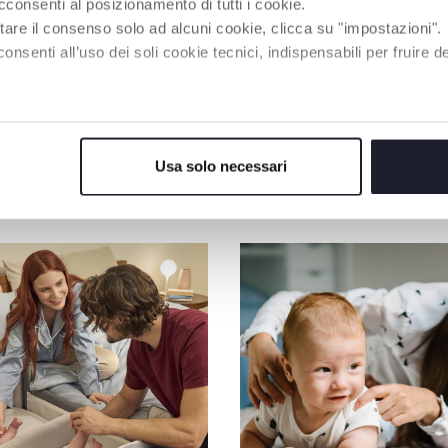
3 Variantes
cconsenti al posizionamento di tutti i cookie.
tare il consenso solo ad alcuni cookie, clicca su "impostazioni".
gorge de grossesse
Soutien-gorge de gro
enti all’uso dei soli cookie tecnici, indispensabili per fruire del
added" - Noir
"Microfibre" - Blanc
Usa solo necessari
NOS RECOMMANDATIONS