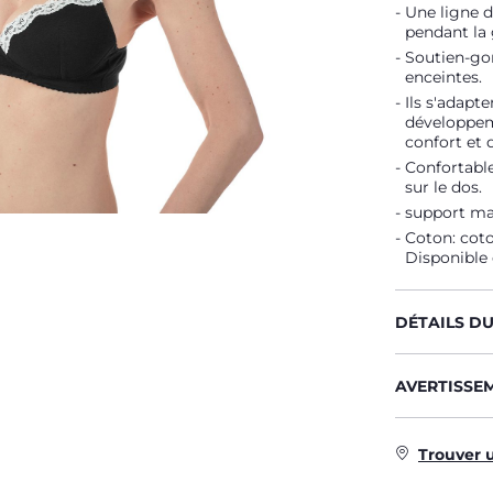
Une ligne 
pendant la 
Soutien-go
enceintes.
Ils s'adapt
développem
confort et 
Confortable
sur le dos.
support max
Coton: coto
Disponible 
DÉTAILS D
AVERTISSE
Trouver 