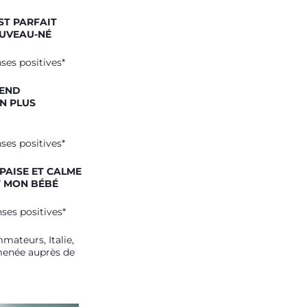
ST PARFAIT
OUVEAU-NÉ
ses positives*
REND
ON PLUS
ses positives*
APAISE ET CALME
T MON BÉBÉ
ses positives*
mateurs, Italie,
menée auprès de