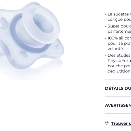
La sucette
conçue pou
Super doux 
parfaitemen
100% silico
pour sa pra
velouté.
Des études
PhysioForma
bouche pour
déglutition
DÉTAILS D
AVERTISSE
Trouver 