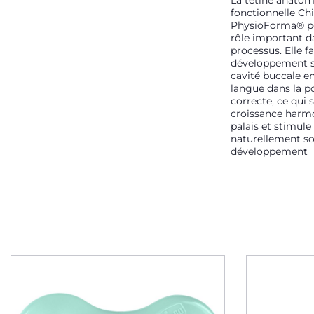
La tétine anatom
fonctionnelle Ch
PhysioForma® pe
rôle important d
processus. Elle fa
développement s
cavité buccale en
langue dans la p
correcte, ce qui 
croissance harm
palais et stimule
naturellement s
développement