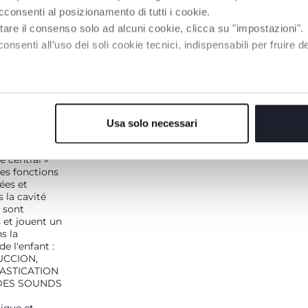
cconsenti al posizionamento di tutti i cookie.
tare il consenso solo ad alcuni cookie, clicca su "impostazioni".
enti all’uso dei soli cookie tecnici, indispensabili per fruire del
N TANT
Usa solo necessari
CENTRAL
nsidérée
 central »
es fonctions
vées et
 la cavité
i sont
 et jouent un
s la
e l'enfant :
UCCION,
ASTICATION
DES SOUNDS