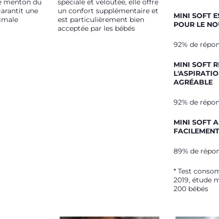
 le menton du
spéciale et veloutée, elle offre
garantit une
un confort supplémentaire et
MINI SOFT E
imale
est particulièrement bien
POUR LE N
acceptée par les bébés
92% de répon
MINI SOFT 
L'ASPIRATI
AGRÉABLE
92% de répon
MINI SOFT 
FACILEMEN
89% de répon
* Test consom
2019, étude 
200 bébés