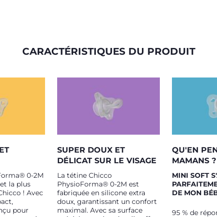
CARACTÉRISTIQUES DU PRODUIT
 ET
SUPER DOUX ET
QU'EN PE
DÉLICAT SUR LE VISAGE
MAMANS ?
oForma® 0-2M
La tétine Chicco
MINI SOFT 
 et la plus
PhysioForma® 0-2M est
PARFAITEME
Chicco ! Avec
fabriquée en silicone extra
DE MON BÉ
act,
doux, garantissant un confort
nçu pour
maximal. Avec sa surface
95 % de répon