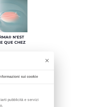
RMA® N'EST
LE QUE CHEZ
 est la forme
t fonctionnelle
toutes les tétines
a été conçue pour
 manière optimale
nctions buccales
Informazioni sui cookie
pendant la
utritive et pour
osition naturelle
haut sur le palais
iarti pubblicità e servizi
o.