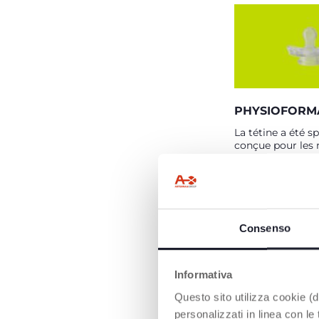
PHYSIOFORM
La tétine a été 
conçue pour les 
Le design exclusi
PhysioForma® d
soutient les mo
naturels de la la
le développement
bouche et du palai
Consenso
la respiration nat
Informativa
Questo sito utilizza cookie (di
personalizzati in linea con le