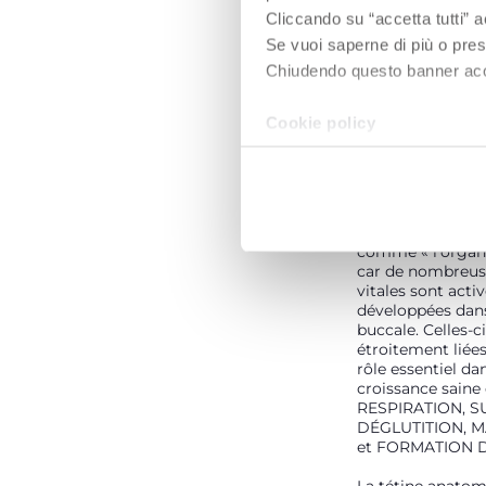
Cliccando su “accetta tutti” a
Se vuoi saperne di più o pres
Chiudendo questo banner accons
Cookie policy
LA BOUCHE E
QU'ORGANE 
La bouche est co
comme « l'organe
car de nombreus
vitales sont acti
développées dans
buccale. Celles-c
étroitement liées
rôle essentiel dan
croissance saine d
RESPIRATION, S
DÉGLUTITION, M
et FORMATION 