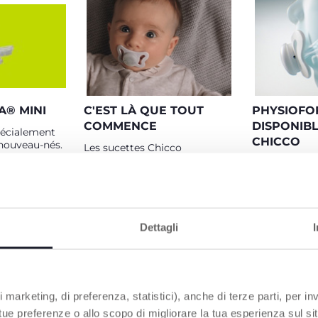
A® MINI
C'EST LÀ QUE TOUT
PHYSIOFO
COMMENCE
DISPONIB
spécialement
CHICCO
nouveau-nés.
Les sucettes Chicco
f
PhysioForma entraînent
PhysioForma®
e Chicco
toutes les fonctions vitales de
anatomique e
uvements
la bouche pour une
exclusive de 
ngue, favorise
croissance saine :
Chicco. Elle 
 sain de la
RESPIRATION, SUCCION,
favoriser de
s, et facilite
DÉGLUTITION,
toutes les fo
Dettagli
urelle
MÂCHONNEMENT,
essentielles 
PHONATION
succion non n
soutenir la p
de la langue, 
 marketing, di preferenza, statistici), anche di terze parti, per inv
 tue preferenze o allo scopo di migliorare la tua esperienza sul sit