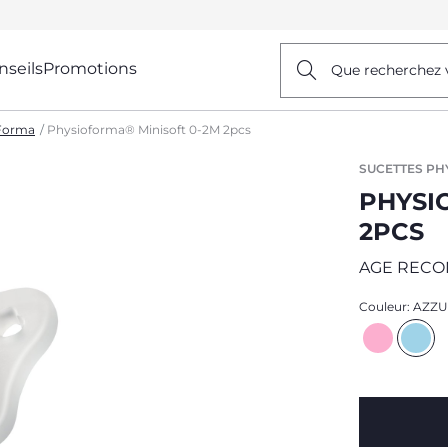
nseils
Promotions
Que recherchez 
oForma
Physioforma® Minisoft 0-2M 2pcs
SUCETTES P
PHYSI
2PCS
AGE RECO
Couleur:
AZZ