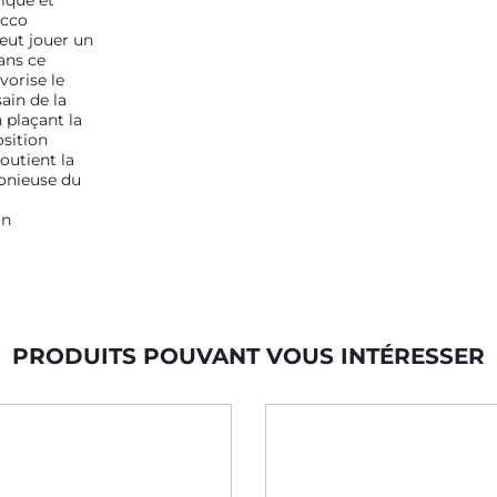
ique et
icco
ut jouer un
ans ce
vorise le
ain de la
 plaçant la
osition
soutient la
onieuse du
on
PRODUITS POUVANT VOUS INTÉRESSER