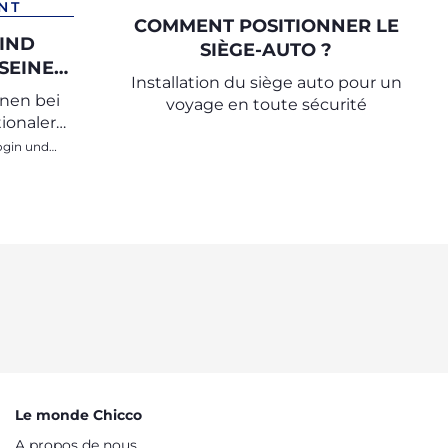
NT
COMMENT POSITIONNER LE
KIND
SIÈGE-AUTO ?
SEINE
Installation du siège auto pour un
ENNEN
enen bei
voyage en toute sécurité
CKEN
ionaler
die
Le monde Chicco
A propos de nous