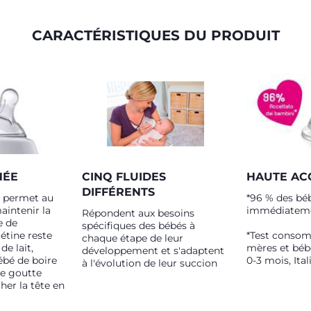
CARACTÉRISTIQUES DU PRODUIT
NÉE
CINQ FLUIDES
HAUTE AC
DIFFÉRENTS
e permet au
*96 % des béb
intenir la
immédiatem
Répondent aux besoins
e de
spécifiques des bébés à
tétine reste
*Test consom
chaque étape de leur
de lait,
mères et béb
développement et s'adaptent
ébé de boire
0-3 mois, Ital
à l'évolution de leur succion
re goutte
her la tête en