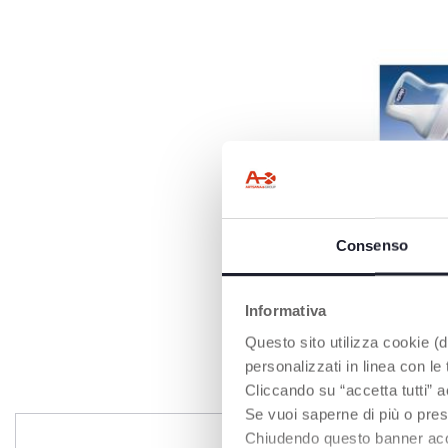
VENTILE ANT
Empêche l'ingesti
Consenso
aide à réduire les
régurgitations et
Informativa
Questo sito utilizza cookie (di
personalizzati in linea con le
Cliccando su “accetta tutti” a
Se vuoi saperne di più o pres
Chiudendo questo banner accons