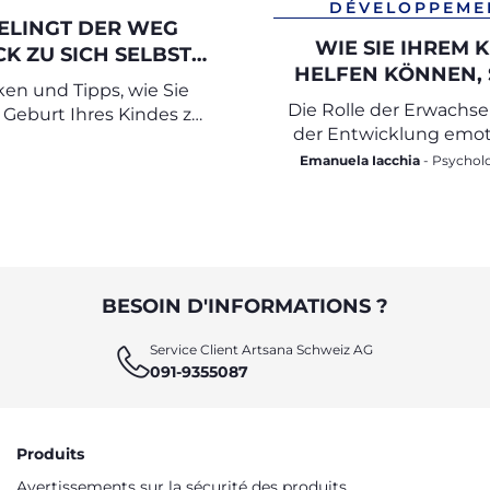
DÉVELOPPEME
ELINGT DER WEG
WIE SIE IHREM 
K ZU SICH SELBST
HELFEN KÖNNEN, 
DER MUTTERSCHAFT
en und Tipps, wie Sie
GEFÜHLE ZU ERK
Die Rolle der Erwachs
 Geburt Ihres Kindes zu
UND AUSZUDRÜ
der Entwicklung emot
neuen Gleichgewicht
Intelligenz
finden können
Emanuela Iacchia
- Psychologin und
Psychotherapeutin für 
Entwicklungsphase
BESOIN D'INFORMATIONS ?
Service Client Artsana Schweiz AG
091-9355087
Produits
Avertissements sur la sécurité des produits