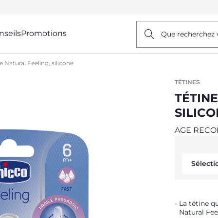
nseils
Promotions
Que recherchez 
e Natural Feeling, silicone
TÉTINES
TÉTINE
SILIC
AGE REC
Sélecti
La tétine q
Natural Fee