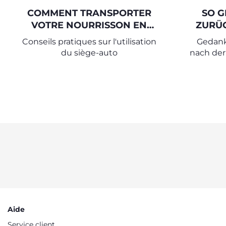
COMMENT TRANSPORTER
SO G
VOTRE NOURRISSON EN
ZURÜC
VOITURE
NACH 
Conseils pratiques sur l'utilisation
Gedank
du siège-auto
nach der
einem 
Aide
Service client