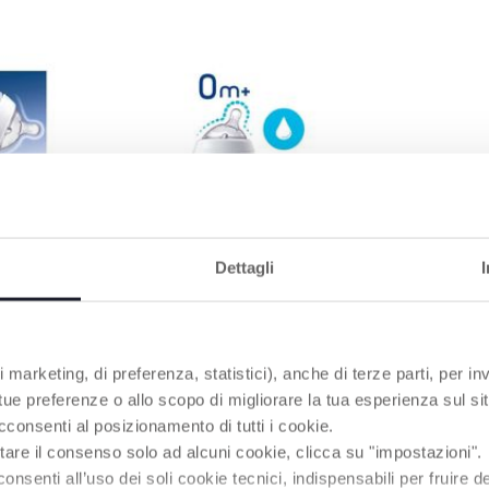
I-COLIQUE
FLUX LENT
on d'air et
Le flux lent est parfaitement
Dettagli
adapté aux besoins des
 les coliques
nouveau-nés
 marketing, di preferenza, statistici), anche di terze parti, per inv
 tue preferenze o allo scopo di migliorare la tua esperienza sul sit
PRODUITS POUVANT VOUS INTÉRESSER
cconsenti al posizionamento di tutti i cookie.
tare il consenso solo ad alcuni cookie, clicca su "impostazioni".
enti all’uso dei soli cookie tecnici, indispensabili per fruire del