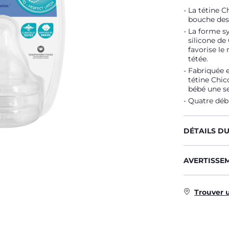
La tétine C
bouche des
La forme sy
silicone de
favorise le
tétée.
Fabriquée e
tétine Chic
bébé une se
Quatre débi
DÉTAILS D
AVERTISSE
Trouver 