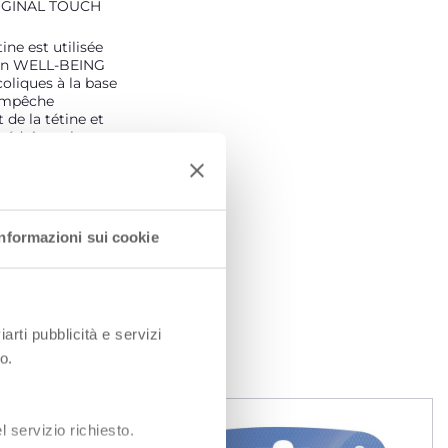
IGINAL TOUCH
ine est utilisée
ron WELL-BEING
coliques à la base
 empêche
 de la tétine et
, réduisant les
es régurgitations.
ainsi une
 douce et
Informazioni sui cookie
iarti pubblicità e servizi
o.
 servizio richiesto.