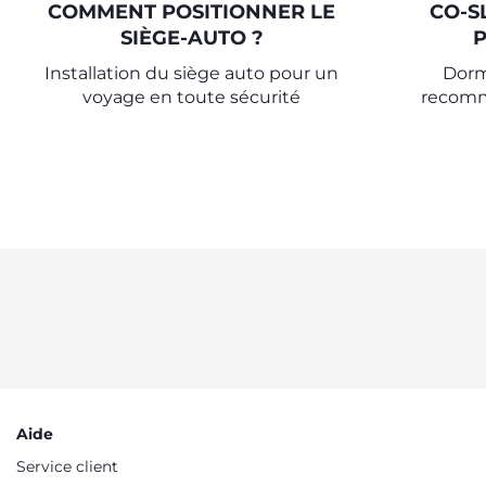
COMMENT POSITIONNER LE
CO-S
SIÈGE-AUTO ?
P
Installation du siège auto pour un
Dorm
voyage en toute sécurité
recomm
découvre
nuit de
repo
Aide
Service client