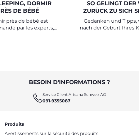
LEEPING, DORMIR
SO GELINGT DER
RÈS DE BÉBÉ
ZURÜCK ZU SICH S
NACH DER MUTTER
ir près de bébé est
Gedanken und Tipps, 
andé par les experts,
nach der Geburt Ihres 
z des conseils pour une
einem neuen Gleichg
 sommeil paisible et un
finden können
s en toute sécurité.
BESOIN D'INFORMATIONS ?
Service Client Artsana Schweiz AG
091-9355087
Produits
Avertissements sur la sécurité des produits