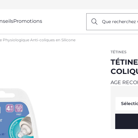
nseils
Promotions
Que recherchez 
e Physiologique Anti-coliques en Silicone
TÉTINES
TÉTINE
COLIQ
AGE REC
Sélecti