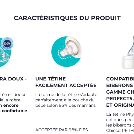
CARACTÉRISTIQUES DU PRODUIT
RA DOUX -
UNE TÉTINE
COMPATIB
FACILEMENT ACCEPTÉE
BIBERONS
GAMME CH
utée et douce
La forme de la tétine s'adapte
PERFECT5,
e la mère
parfaitement à la bouche du
ET ORIGI
n encore
bébé selon 95% des mamans
t confortable
La Tétine Phy
coliques peut
les biberons
ACCEPTÉE PAR 98% DES
Chicco PERF