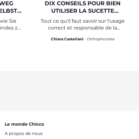
 WEG
DIX CONSEILS POUR BIEN
ELBST
UTILISER LA SUCETTE
SCHAFT
(TÉTINE)
wie Sie
Tout ce qu'il faut savoir sur l'usage
Kindes zu
correct et responsable de la
ewicht
sucette
Chiara Castellani
- Orthophoniste
Le monde Chicco
A propos de nous