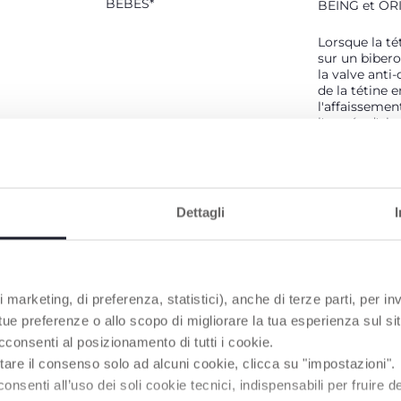
BÉBÉS*
BEING et OR
Lorsque la tét
sur un bibe
la valve anti-
de la tétine
l'affaissement
l'entrée d'air
coliques et l
Elle favorise 
alimentation
détendue
Dettagli
 marketing, di preferenza, statistici), anche di terze parti, per inv
PRODUITS POUVANT VOUS INTÉRESSER
 tue preferenze o allo scopo di migliorare la tua esperienza sul sit
cconsenti al posizionamento di tutti i cookie.
tare il consenso solo ad alcuni cookie, clicca su "impostazioni".
enti all’uso dei soli cookie tecnici, indispensabili per fruire del