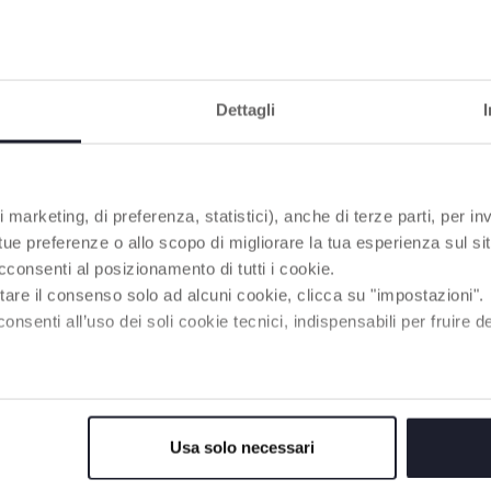
Dettagli
 marketing, di preferenza, statistici), anche di terze parti, per inv
 tue preferenze o allo scopo di migliorare la tua esperienza sul sit
60°
cconsenti al posizionamento di tutti i cookie.
 avec le
tare il consenso solo ad alcuni cookie, clicca su "impostazioni".
tif FullSeat
enti all’uso dei soli cookie tecnici, indispensabili per fruire del
met une
 afin de passer
 position dos
osition face à
e que votre
arantissant
Usa solo necessari
 confortable
e de la