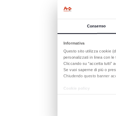
Consenso
Informativa
Questo sito utilizza cookie (di
personalizzati in linea con le
ROTATION À 3
Cliccando su “accetta tutti” a
Une fois installée
Se vuoi saperne di più o pres
siège auto évolu
Chiudendo questo banner accons
360
, la base per
rotation à 360°
,
facilement
de la
Cookie policy
à la route à la p
la route
à mesur
enfant grandit, g
une
installation
depuis la portièr