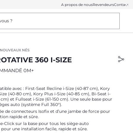
A propos de nous
Revendeurs
Contact
vous ?
 NOUVEAUX NÉS
OTATIVE 360 I-SIZE
OMMANDÉ 0M+
ible avec : First-Seat Recline i-Size (40-87 cm), Kory
Size (40-80 cm), Kory Plus i-Size (40-85 cm), Bi-Seat i-
0 cm) et Fullseat i-Size (61-150 cm). Une seule base pour
ièges auto (système Full 360°).
e de connecteurs Isofix et d’une jambe de force pour
tion rapide et sûre.
e-Click sur la base pour tous les siège-auto
pour une installation facile, rapide et sûre.