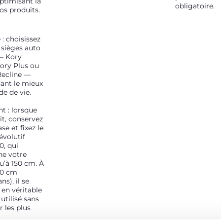
ptimisant la
obligatoire.
os produits.
: choisissez
 sièges auto
— Kory
Kory Plus ou
Recline —
ant le mieux
e de vie.
t : lorsque
it, conservez
e et fixez le
évolutif
0, qui
e votre
u’à 150 cm. À
00 cm
ns), il se
en véritable
utilisé sans
r les plus