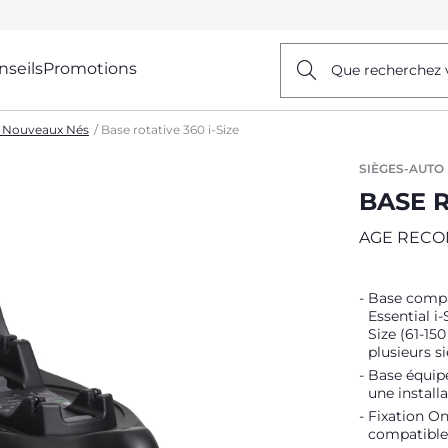
nseils
Promotions
Que recherchez 
o Nouveaux Nés
Base rotative 360 i-Size
SIÈGES-AUTO
BASE R
AGE REC
Base compat
Essential i-
Size (61-15
plusieurs s
Base équipé
une installa
Fixation On
compatible 