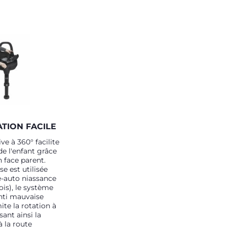
ATION FACILE
ve à 360° facilite
 de l'enfant grâce
n face parent.
se est utilisée
e-auto niassance
ois), le système
anti mauvaise
mite la rotation à
sant ainsi la
à la route