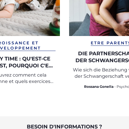
ROISSANCE ET
ETRE PARENT
VELOPPEMENT
DIE PARTNERSCHA
 TIME : QU'EST-CE
DER SCHWANGERS
ST, POURQUOI C'EST
Wie sich die Beziehung
IMPORTANT
uvrez comment cela
der Schwangerschaft v
nne et quels exercices
Rossana Gonella
- Psycho
re avec votre bébé
BESOIN D'INFORMATIONS ?