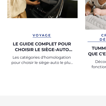
VOYAGE
C
DÉ
LE GUIDE COMPLET POUR
TUMMY
CHOISIR LE SIÈGE-AUTO
QUE C'E
ADAPTÉ
Les catégories d'homologation
Déco
pour choisir le siège-auto le plus
fonctio
sûr et adapté pour votre enfant.
fai