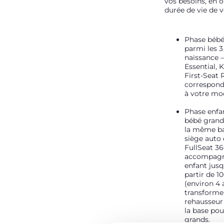
vos besoins, en o
durée de vie de v
Phase bébé 
parmi les 3
naissance 
Essential, 
First-Seat 
correspond
à votre mod
Phase enfan
bébé grand
la même bas
siège auto 
FullSeat 36
accompagn
enfant jusq
partir de 1
(environ 4 a
transforme 
rehausseur 
la base pou
grands.