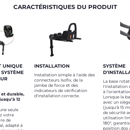
CARACTÉRISTIQUES DU PRODUIT
T UNIQUE
INSTALLATION
SYSTÈME
E SYSTÈME
D'INSTALL
Installation simple à l'aide des
SUR
connecteurs Isofix, de la
La base rotati
jambe de force et des
l'installation
indicateurs de vérification
à l'orientatio
 et durable,
d'installation correcte.
Lorsque la ba
jusqu’à 12
avec un sièg
(jusqu'à 15 m
une seule
de sécurité 
z votre
utilisation li
re de
180°, garantis
al, adapté à
position dos 