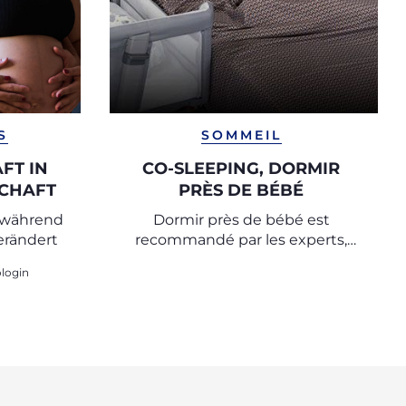
S
SOMMEIL
FT IN
CO-SLEEPING, DORMIR
CHAFT
PRÈS DE BÉBÉ
 während
Dormir près de bébé est
erändert
recommandé par les experts,
découvrez des conseils pour une
login
nuit de sommeil paisible et un
repos en toute sécurité.