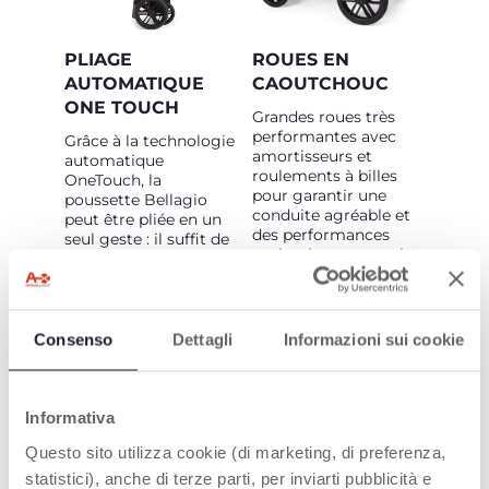
PLIAGE
ROUES EN
AUTOMATIQUE
CAOUTCHOUC
ONE TOUCH
Grandes roues très
performantes avec
Grâce à la technologie
amortisseurs et
automatique
roulements à billes
OneTouch, la
pour garantir une
poussette Bellagio
conduite agréable et
peut être pliée en un
des performances
seul geste : il suffit de
optimales sur tous les
cliquer sur l'arrière du
terrains. Les
siège et la poussette
roulements à billes
se plie d'elle-même !
sont également
Une fois pliée, la
présents sur le
poussette tient
Consenso
Dettagli
Informazioni sui cookie
système pivotant,
debout seule et
garantissant ainsi une
dispose d'une poignée
conduite toujours
de transport pratique.
fluide.
Informativa
Questo sito utilizza cookie (di marketing, di preferenza,
statistici), anche di terze parti, per inviarti pubblicità e