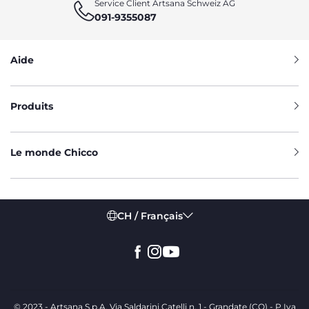
Service Client Artsana Schweiz AG
091-9355087
Aide
Produits
Le monde Chicco
CH / Français
© 2023 - Artsana S.p.A. Via Saldarini Catelli n. 1 - Grandate (CO) - P.Iva