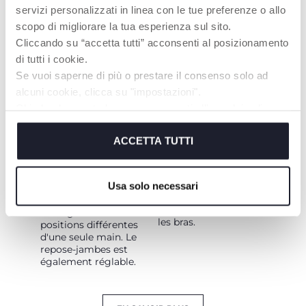
servizi personalizzati in linea con le tue preferenze o allo
scopo di migliorare la tua esperienza sul sito.
Cliccando su “accetta tutti” acconsenti al posizionamento
di tutti i cookie.
DÈS LA
PRATICITÉ
Se vuoi saperne di più o prestare il consenso solo ad
NAISSANCE
La poussette Bellagio
alcuni cookie, clicca su "impostazioni".
permet de tout gérer
La poussette Bellagio
Chiudendo questo banner acconsenti all’uso dei soli
sans effort et d'un seul
est homologuée de la
geste, garantissant
cookie tecnici, indispensabili per fruire del servizio
naissance jusqu'à 22
ainsi une
kg (4 ans). Le siège est
richiesto.
ACCETTA TUTTI
fonctionnalité
facilement réversible,
optimale et
le dossier s'incline
permettant aux
Cookie policy
complètement dans
parents d'avoir les
Usa solo necessari
les deux
mains libres ou de
configurations, et il
garder le bébé dans
est réglable en 4
les bras.
positions différentes
d'une seule main. Le
repose-jambes est
également réglable.