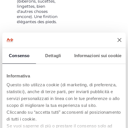
(biberons, sucettes,
lingettes, bien
d'autres choses
encore). Une finition
élégantes des pieds.
Consenso
Dettagli
Informazioni sui cookie
Informativa
FACILE À
COMPATIBLE
Questo sito utilizza cookie (di marketing, di preferenza,
DÉPLACER
AVEC LA PLUPART
DES LITS
statistici), anche di terze parti, per inviarti pubblicità e
Grâce aux 4 roues, les
servizi personalizzati in linea con le tue preferenze o allo
parents peuvent
Le lit peut être réglé
l'utiliser dans
sur 11 niveaux de
scopo di migliorare la tua esperienza sul sito.
différentes pièces de
hauteur pour
Cliccando su “accetta tutti” acconsenti al posizionamento
la maison.
s'adapter à différents
di tutti i cookie.
lits. Un système
innovant d'installation
Se vuoi saperne di più o prestare il consenso solo ad