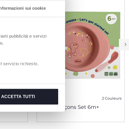
Informazioni sui cookie
iarti pubblicità e servizi
o.
 servizio richiesto.
ACCETTA TUTTI
3 Couleurs
2 Couleurs
Commençons Set 6m+