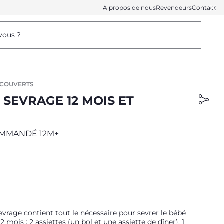
A propos de nous
Revendeurs
Contact
vous ?
T COUVERTS
 SEVRAGE 12 MOIS ET
MMANDÉ 12M+
evrage contient tout le nécessaire pour sevrer le bébé
12 mois : 2 assiettes (un bol et une assiette de dîner), 1