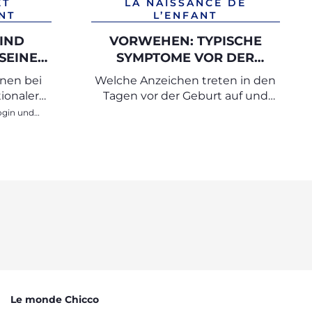
ET
LA NAISSANCE DE
NT
L’ENFANT
KIND
VORWEHEN: TYPISCHE
SEINE
SYMPTOME VOR DER
ENNEN
GEBURT
enen bei
Welche Anzeichen treten in den
CKEN
ionaler
Tagen vor der Geburt auf und
woran erkennt man, dass es bald
die
losgeht
Le monde Chicco