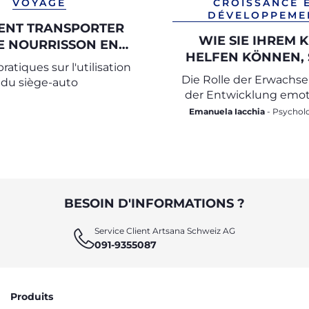
VOYAGE
CROISSANCE 
DÉVELOPPEME
NT TRANSPORTER
WIE SIE IHREM 
E NOURRISSON EN
HELFEN KÖNNEN, 
VOITURE
ratiques sur l'utilisation
GEFÜHLE ZU ERK
Die Rolle der Erwachs
du siège-auto
UND AUSZUDRÜ
der Entwicklung emot
Intelligenz
Emanuela Iacchia
- Psychologin und
Psychotherapeutin für 
Entwicklungsphase
BESOIN D'INFORMATIONS ?
Service Client Artsana Schweiz AG
091-9355087
Produits