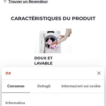
Trouver un Revendeur
CARACTÉRISTIQUES DU PRODUIT
DOUX ET
LAVABLE
First Dreams Baby
Bear est fabriqué en
matériau doux et de
haute qualité, avec
Consenso
Dettagli
Informazioni sui cookie
des parties en
plastique souple.
Grâce à la partie
électronique
Informativa
amovible, il peut être