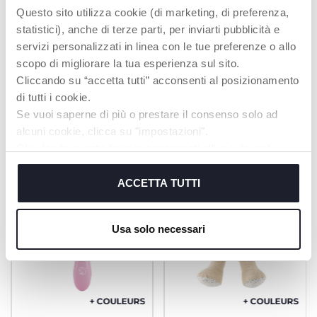
facilement nettoyé en
Questo sito utilizza cookie (di marketing, di preferenza,
machine.
statistici), anche di terze parti, per inviarti pubblicità e
servizi personalizzati in linea con le tue preferenze o allo
scopo di migliorare la tua esperienza sul sito.
Cliccando su “accetta tutti” acconsenti al posizionamento
di tutti i cookie.
PRODUITS POUVANT VOUS
Se vuoi saperne di più o prestare il consenso solo ad
INTÉRESSER
alcuni cookie, clicca su "impostazioni".
Chiudendo questo banner acconsenti all’uso dei soli
cookie tecnici, indispensabili per fruire del servizio
richiesto.
ACCETTA TUTTI
Cookie policy
Usa solo necessari
+ COULEURS
+ COULEURS