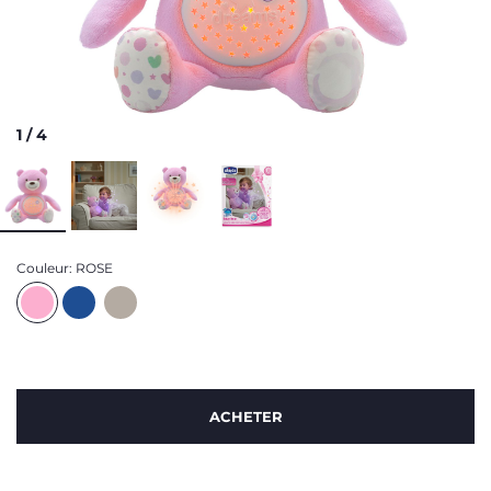
1
/
4
Couleur:
ROSE
ACHETER