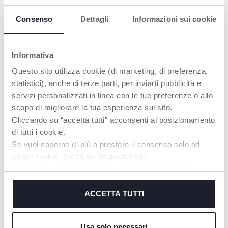
qui favorisent les
moments de détente.
Consenso
Dettagli
Informazioni sui cookie
Informativa
Questo sito utilizza cookie (di marketing, di preferenza,
statistici), anche di terze parti, per inviarti pubblicità e
servizi personalizzati in linea con le tue preferenze o allo
PROJECTEUR DE
scopo di migliorare la tua esperienza sul sito.
LIT BÉBÉ
Cliccando su “accetta tutti” acconsenti al posizionamento
Chaque ourson polaire
di tutti i cookie.
est équipé d'un
Se vuoi saperne di più o prestare il consenso solo ad
système d'accroche
alcuni cookie, clicca su "impostazioni".
modulaire adapté à
tous les berceaux
Chiudendo questo banner acconsenti all’uso dei soli
Chicco Nex2Me.
cookie tecnici, indispensabili per fruire del servizio
richiesto.
ACCETTA TUTTI
Cookie policy
Usa solo necessari