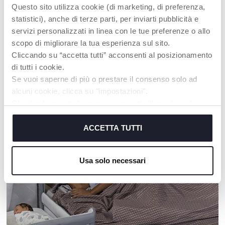
Questo sito utilizza cookie (di marketing, di preferenza,
statistici), anche di terze parti, per inviarti pubblicità e
+ COULEURS
+ COULEURS
servizi personalizzati in linea con le tue preferenze o allo
Weathy le nuage
Mon premier Smartphone
scopo di migliorare la tua esperienza sul sito.
Cliccando su “accetta tutti” acconsenti al posizionamento
di tutti i cookie.
Se vuoi saperne di più o prestare il consenso solo ad
alcuni cookie, clicca su "impostazioni".
NOS RECOMMANDATIONS
Chiudendo questo banner acconsenti all’uso dei soli
cookie tecnici, indispensabili per fruire del servizio
richiesto.
ACCETTA TUTTI
Cookie policy
Usa solo necessari