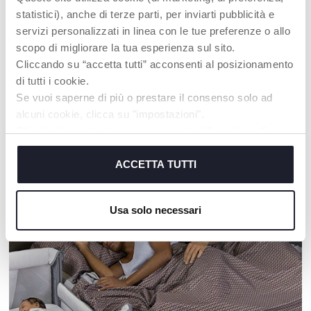
statistici), anche di terze parti, per inviarti pubblicità e
servizi personalizzati in linea con le tue preferenze o allo
+ COULEURS
+ COULEURS
scopo di migliorare la tua esperienza sul sito.
Weathy le nuage
Mon premier Smartphone
Cliccando su “accetta tutti” acconsenti al posizionamento
di tutti i cookie.
Se vuoi saperne di più o prestare il consenso solo ad
alcuni cookie, clicca su "impostazioni".
Chiudendo questo banner acconsenti all’uso dei soli
cookie tecnici, indispensabili per fruire del servizio
NOS RECOMMANDATIONS
richiesto.
ACCETTA TUTTI
Cookie policy
Usa solo necessari