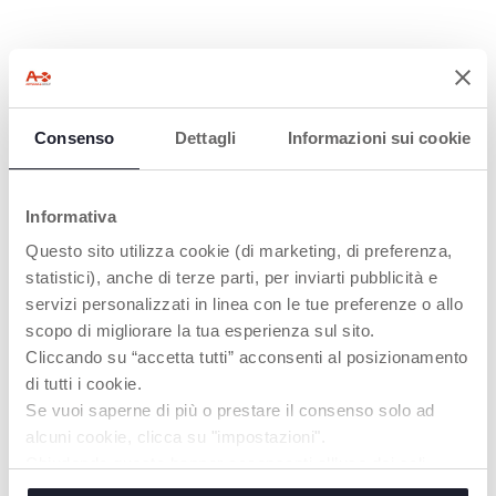
Consenso
Dettagli
Informazioni sui cookie
Informativa
3. MODE QCM
AITA
Questo sito utilizza cookie (di marketing, di preferenza,
L'enfant doit recréer
Ce jouet, tout comme
statistici), anche di terze parti, per inviarti pubblicità e
une séquence qu'il a
les autres jouets de la
servizi personalizzati in linea con le tue preferenze o allo
apprise dans le
ligne Sense&Focus, a
scopo di migliorare la tua esperienza sul sito.
deuxième mode de
été développé en
jeu. Tout d'abord, il est
collaboration avec le
Cliccando su “accetta tutti” acconsenti al posizionamento
invité à créer la
Centre de Recherche
di tutti i cookie.
séquence avec les
Neuropsychiatrique
Se vuoi saperne di più o prestare il consenso solo ad
cartes. Ensuite, il peut
AITA. Grâce à cette
vérifier sa séquence
précieuse
alcuni cookie, clicca su "impostazioni".
en appuyant sur les
collaboration, Chicco
Chiudendo questo banner acconsenti all’uso dei soli
boutons dans le bon
a créé une gamme de
cookie tecnici, indispensabili per fruire del servizio
ordre et recevra un
jouets adaptés à