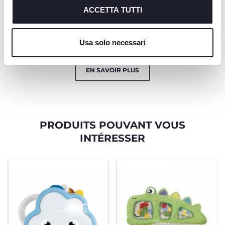
retour immédiat.
chaque enfant, en
richiesto.
ACCETTA TUTTI
fonction de ses
compétences et de
Cookie policy
ses besoins.
Usa solo necessari
EN SAVOIR PLUS
PRODUITS POUVANT VOUS
INTÉRESSER