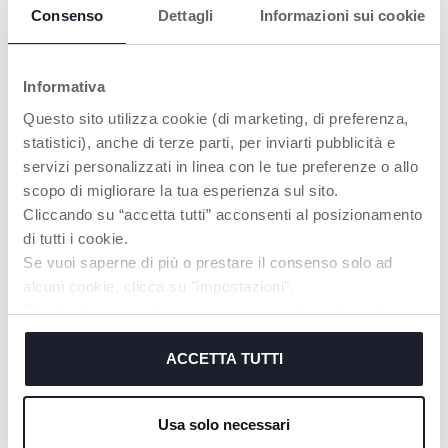
Consenso
Dettagli
Informazioni sui cookie
Informativa
BALANÇOIRE À
VÉHICULE À
PARTIR DE 15
GLISSE À PARTIR
Questo sito utilizza cookie (di marketing, di preferenza,
MOIS
DE 18 MOIS
statistici), anche di terze parti, per inviarti pubblicità e
servizi personalizzati in linea con le tue preferenze o allo
Base stable et
Les roues
oscillante avec
directionnelles
scopo di migliorare la tua esperienza sul sito.
repose-pieds.
permettent à l'enfant
Cliccando su “accetta tutti” acconsenti al posizionamento
de se propulser avec
di tutti i cookie.
ses jambes.
Se vuoi saperne di più o prestare il consenso solo ad
alcuni cookie, clicca su "impostazioni".
Chiudendo questo banner acconsenti all’uso dei soli
EN SAVOIR PLUS
cookie tecnici, indispensabili per fruire del servizio
richiesto.
ACCETTA TUTTI
Cookie policy
PRODUITS POUVANT VOUS
Usa solo necessari
INTÉRESSER