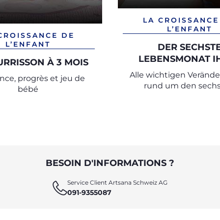
LA CROISSANCE
L’ENFANT
CROISSANCE DE
L’ENFANT
DER SECHST
LEBENSMONAT I
URRISSON À 3 MOIS
BABYS
Alle wichtigen Veränd
nce, progrès et jeu de
rund um den sech
bébé
Lebensmonat
BESOIN D'INFORMATIONS ?
Service Client Artsana Schweiz AG
091-9355087