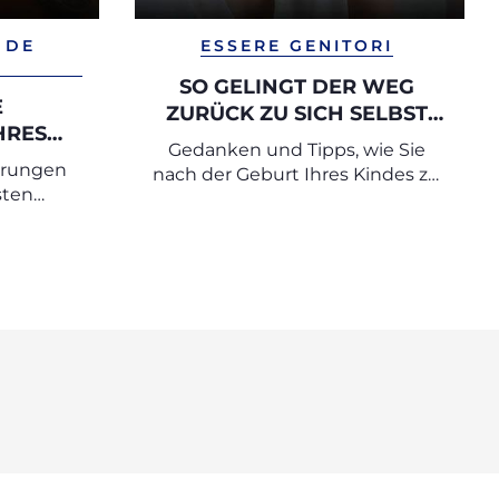
 DE
ESSERE GENITORI
SO GELINGT DER WEG
E
ZURÜCK ZU SICH SELBST
HRES
NACH DER MUTTERSCHAFT
Gedanken und Tipps, wie Sie
erungen
nach der Geburt Ihres Kindes zu
sten
einem neuen Gleichgewicht
finden können