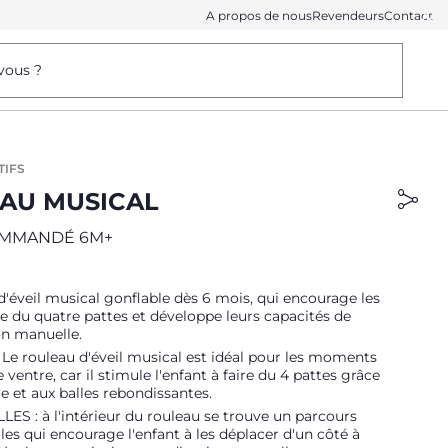
A propos de nous
Revendeurs
Contact
vous ?
TIFS
AU MUSICAL
OMMANDÉ 6M+
d'éveil musical gonflable dès 6 mois, qui encourage les
re du quatre pattes et développe leurs capacités de
on manuelle.
e rouleau d'éveil musical est idéal pour les moments
e ventre, car il stimule l'enfant à faire du 4 pattes grâce
e et aux balles rebondissantes.
ES : à l'intérieur du rouleau se trouve un parcours
lles qui encourage l'enfant à les déplacer d'un côté à