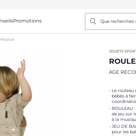
nseils
Promotions
Que recherchez 
 Musical
JOUETS SPOR
ROULE
AGE REC
Le rouleau 
bébés à fai
coordinati
ROULEAU : L
de jeu sur l
à la musiqu
JEU DE BALL
pour les ba