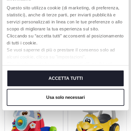
Questo sito utilizza cookie (di marketing, di preferenza,
Insérez une balle sur la
Bouger les ailes du
tête de Dino et
papillon
statistici), anche di terze parti, per inviarti pubblicità e
regardez-la tomber
servizi personalizzati in linea con le tue preferenze o allo
par son ventre et
scopo di migliorare la tua esperienza sul sito.
activer les lumières et
les sons.
Cliccando su “accetta tutti” acconsenti al posizionamento
di tutti i cookie.
Se vuoi saperne di più o prestare il consenso solo ad
alcuni cookie, clicca su "impostazioni".
Chiudendo questo banner acconsenti all’uso dei soli
PRODUITS POUVANT VOUS
cookie tecnici, indispensabili per fruire del servizio
INTÉRESSER
richiesto.
ACCETTA TUTTI
Cookie policy
Usa solo necessari